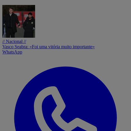
// Nacional //
Vasco Seabra: «Foi uma vitória muito importante»
WhatsApp