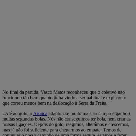
No final da partida, Vasco Matos reconheceu que o coletivo não
funcionou tão bem quanto tinha vindo a ser habitual e explicou o
que correu menos bem na deslocação à Serra da Freita.
«Até ao golo, o
Arouca
adaptou-se muito mais ao campo e ganhou
muitas segundas bolas. Nós não conseguimos ter bola, nem criar as
nossas ligações. Depois do golo, reagimos, alterámos e crescemos,
mas já não foi suficiente para chegarmos ao empate. Temos de
continuar o nosso caminho de uma forma segura, estamos a fazer