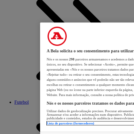
A Bola solicita o seu consentimento para utilizar
Nós e os nossos
298
parceiros armazenamos e acedemos a dados
únicos, no seu dispositivo. Se selecionar «Aceito», permite que 
apresentadas em «Nós e os nossos parceiros tratamos dados para 
«Rejeitar tudo» ou retirar o seu consentimento, estas tecnologia
alguns conteúdos e anúncios que vê poderão não ser tão relevant
escolhas ou retirar o consentimento a qualquer momento clicand
página Web (ou no ícone na parte inferior esquerda da página, s
Website. Para mais informação, consulte a nossa política de pri
Futebol
Nós e os nossos parceiros tratamos os dados par
Utilizar dados de geolocalização precisos. Procurar ativamente a
Armazenar e/ou aceder a informações num dispositivo. Publici
publicidade e conteúdos, estudos de audiência e desenvolvimen
Lista de parceiros (fornecedores)