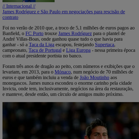
// Internacional //
James Rodríguez e São Paulo em negociações para rescisão de
contrato
Foi no verão de 2010 que, a troco de 5,1 milhões de euros pagos ao
Banfield, o
FC Porto
trouxe
James Rodríguez
para o plantel de
André Villas-Boas, onde ganhou quase tudo o que havia para
ganhar - só a
Taça da Liga
escapou, festejando
Supertaça
,
campeonato,
Taça de Portugal
e
Liga Europa
- nessa primeira época
com o atual presidente portista no banco.
Foram três anos de dragão ao peito, com números e exibições que o
levariam, em 2013, para o
Mónaco
, num negócio de 70 milhões de
euros e que também incluiu a venda de
João Moutinho
aos
monegascos. James nunca escondeu o enorme carinho pela cidade
Invicta, onde tem, inclusivamente, negócios na área da restauração,
e manteve, desde então, um círculo de amigos muito próximo.