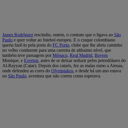
James Rodríguez
rescindiu, ontem, o contrato que o ligava ao
São
Paulo
e quer voltar ao futebol europeu. E o craque colombiano
queria fazê-lo pela porta do
FC Porto
, clube que lhe abriu caminho
no velho continente para uma carreira de altíssimo nível, que
também teve passagens por
Mónaco
,
Real Madrid
,
Bayern
Munique, e
Everton
, antes de se deixar seduzir pelos petrodólares do
Al-Rayyan (Catar). Depois dos cataris, fez as malas rumo a Atenas,
onde defendeu as cores do
Olympiakos
, e desde há um ano estava
no
São Paulo
, aventura que não correu como esperava.