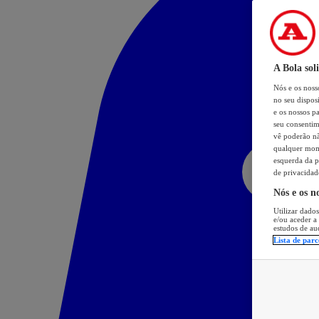
A Bola sol
Nós e os nos
no seu dispos
e os nossos pa
seu consentim
vê poderão não
qualquer mome
esquerda da p
de privacidad
Nós e os n
Utilizar dados
e/ou aceder a
estudos de au
Lista de parc