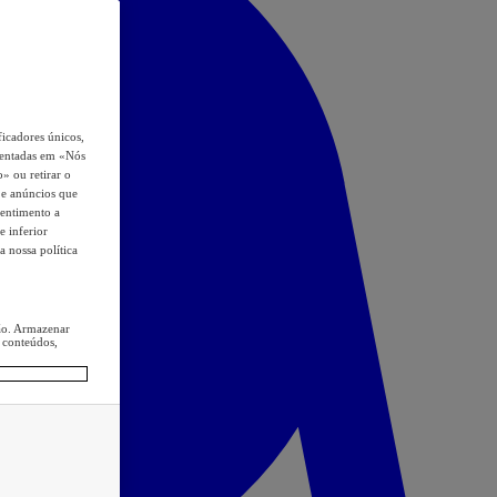
icadores únicos,
esentadas em «Nós
o» ou retirar o
s e anúncios que
sentimento a
e inferior
a nossa política
ção. Armazenar
 conteúdos,