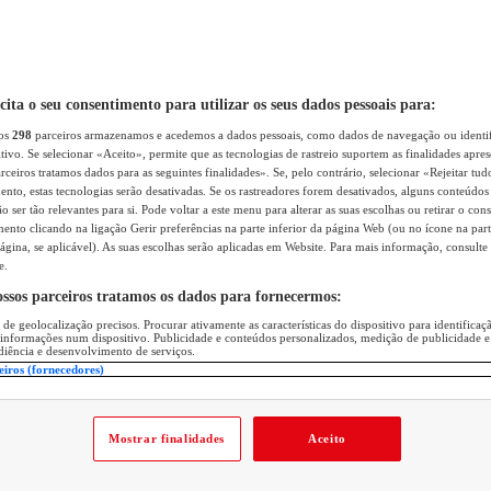
icita o seu consentimento para utilizar os seus dados pessoais para:
sos
298
parceiros armazenamos e acedemos a dados pessoais, como dados de navegação ou identif
itivo. Se selecionar «Aceito», permite que as tecnologias de rastreio suportem as finalidades apr
rceiros tratamos dados para as seguintes finalidades». Se, pelo contrário, selecionar «Rejeitar tud
ento, estas tecnologias serão desativadas. Se os rastreadores forem desativados, alguns conteúdo
 ser tão relevantes para si. Pode voltar a este menu para alterar as suas escolhas ou retirar o con
nto clicando na ligação Gerir preferências na parte inferior da página Web (ou no ícone na part
ágina, se aplicável). As suas escolhas serão aplicadas em Website. Para mais informação, consulte 
e.
ossos parceiros tratamos os dados para fornecermos:
 de geolocalização precisos. Procurar ativamente as características do dispositivo para identifica
 informações num dispositivo. Publicidade e conteúdos personalizados, medição de publicidade e
diência e desenvolvimento de serviços.
eiros (fornecedores)
Mostrar finalidades
Aceito