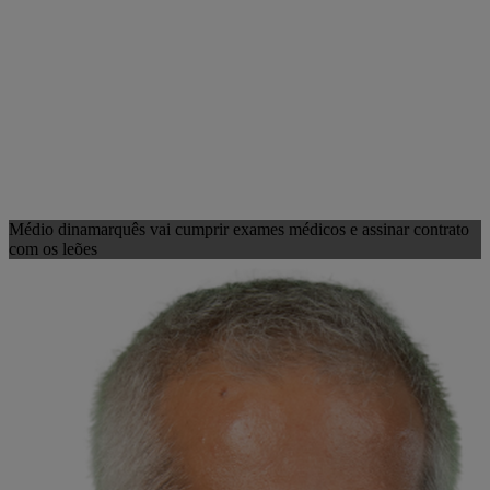
Médio dinamarquês vai cumprir exames médicos e assinar contrato
com os leões