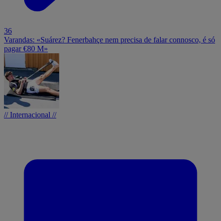
36
Varandas: «Suárez? Fenerbahçe nem precisa de falar connosco, é só
pagar €80 M»
// Internacional //