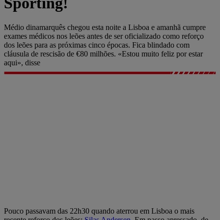
Sporting!
Médio dinamarquês chegou esta noite a Lisboa e amanhã cumpre
exames médicos nos leões antes de ser oficializado como reforço
dos leões para as próximas cinco épocas. Fica blindado com
cláusula de rescisão de €80 milhões. «Estou muito feliz por estar
aqui», disse
Pouco passavam das 22h30 quando aterrou em Lisboa o mais
recente reforço dos leões:
Silas Andersen
. Em passo apressado, de