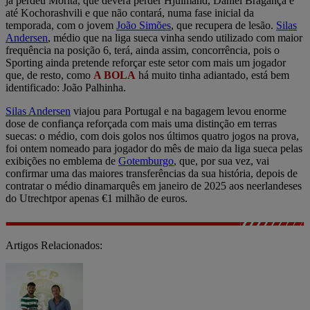
já perdeu Morita, que deverá perder Hjulmand, Daniel Bragança e
até Kochorashvili e que não contará, numa fase inicial da
temporada, com o jovem
João Simões
, que recupera de lesão.
Silas
Andersen
, médio que na liga sueca vinha sendo utilizado com maior
frequência na posição 6, terá, ainda assim, concorrência, pois o
Sporting ainda pretende reforçar este setor com mais um jogador
que, de resto, como
A BOLA
há muito tinha adiantado, está bem
identificado: João Palhinha.
Silas Andersen
viajou para Portugal e na bagagem levou enorme
dose de confiança reforçada com mais uma distinção em terras
suecas: o médio, com dois golos nos últimos quatro jogos na prova,
foi ontem nomeado para jogador do mês de maio da liga sueca pelas
exibições no emblema de
Gotemburgo
, que, por sua vez, vai
confirmar uma das maiores transferências da sua história, depois de
contratar o médio dinamarquês em janeiro de 2025 aos neerlandeses
do Utrechtpor apenas €1 milhão de euros.
Artigos Relacionados: