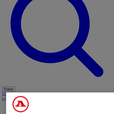
Entrar
Últimas
Mercado
Opinião
iGaming Hub
A BOLA SUGERE
Barba
e Cabelo