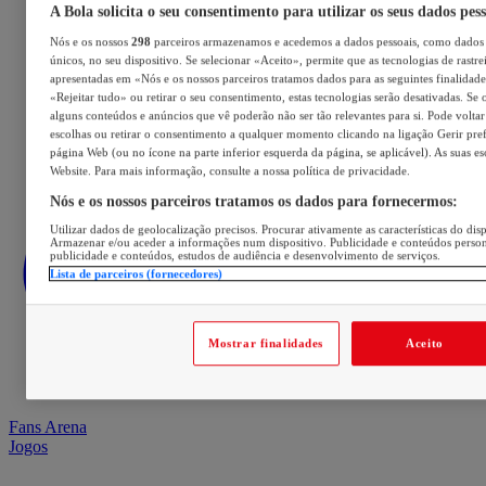
A Bola solicita o seu consentimento para utilizar os seus dados pes
Nós e os nossos
298
parceiros armazenamos e acedemos a dados pessoais, como dados 
únicos, no seu dispositivo. Se selecionar «Aceito», permite que as tecnologias de rastre
apresentadas em «Nós e os nossos parceiros tratamos dados para as seguintes finalidades
«Rejeitar tudo» ou retirar o seu consentimento, estas tecnologias serão desativadas. Se 
alguns conteúdos e anúncios que vê poderão não ser tão relevantes para si. Pode voltar 
escolhas ou retirar o consentimento a qualquer momento clicando na ligação Gerir prefe
página Web (ou no ícone na parte inferior esquerda da página, se aplicável). As suas e
Website. Para mais informação, consulte a nossa política de privacidade.
Nós e os nossos parceiros tratamos os dados para fornecermos:
Utilizar dados de geolocalização precisos. Procurar ativamente as características do disp
Armazenar e/ou aceder a informações num dispositivo. Publicidade e conteúdos perso
publicidade e conteúdos, estudos de audiência e desenvolvimento de serviços.
Lista de parceiros (fornecedores)
Mostrar finalidades
Aceito
Fans Arena
Jogos