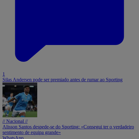
1
Silas Andersen pode ser premiado antes de rumar ao Sporting
// Nacional //
Alisson Santos despede-se do Sporting: «Consegui ter o verdadeiro
sentimento de equipa grande»
WhatsApp