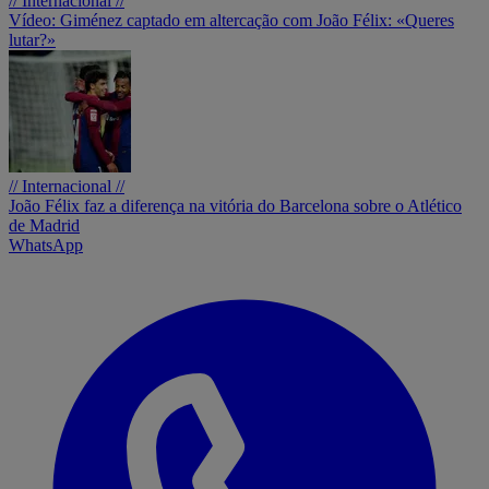
// Internacional //
Vídeo: Giménez captado em altercação com João Félix: «Queres
lutar?»
// Internacional //
João Félix faz a diferença na vitória do Barcelona sobre o Atlético
de Madrid
WhatsApp