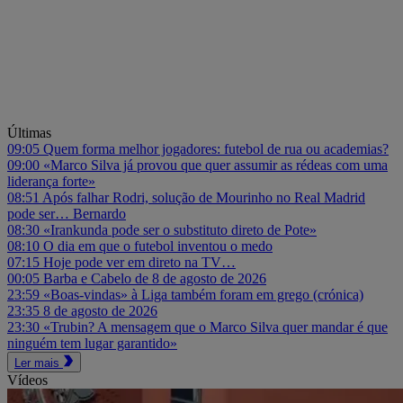
Últimas
09:05
Quem forma melhor jogadores: futebol de rua ou academias?
09:00
«Marco Silva já provou que quer assumir as rédeas com uma
liderança forte»
08:51
Após falhar Rodri, solução de Mourinho no Real Madrid
pode ser… Bernardo
08:30
«Irankunda pode ser o substituto direto de Pote»
08:10
O dia em que o futebol inventou o medo
07:15
Hoje pode ver em direto na TV…
00:05
Barba e Cabelo de 8 de agosto de 2026
23:59
«Boas-vindas» à Liga também foram em grego (crónica)
23:35
8 de agosto de 2026
23:30
«Trubin? A mensagem que o Marco Silva quer mandar é que
ninguém tem lugar garantido»
Ler mais
Vídeos