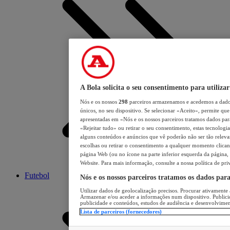
A Bola solicita o seu consentimento para utilizar
Nós e os nossos
298
parceiros armazenamos e acedemos a dados
únicos, no seu dispositivo. Se selecionar «Aceito», permite que 
apresentadas em «Nós e os nossos parceiros tratamos dados para 
«Rejeitar tudo» ou retirar o seu consentimento, estas tecnologia
alguns conteúdos e anúncios que vê poderão não ser tão relevant
escolhas ou retirar o consentimento a qualquer momento clicand
página Web (ou no ícone na parte inferior esquerda da página, s
Website. Para mais informação, consulte a nossa política de pri
Futebol
Nós e os nossos parceiros tratamos os dados par
Utilizar dados de geolocalização precisos. Procurar ativamente a
Armazenar e/ou aceder a informações num dispositivo. Publici
publicidade e conteúdos, estudos de audiência e desenvolvimen
Lista de parceiros (fornecedores)