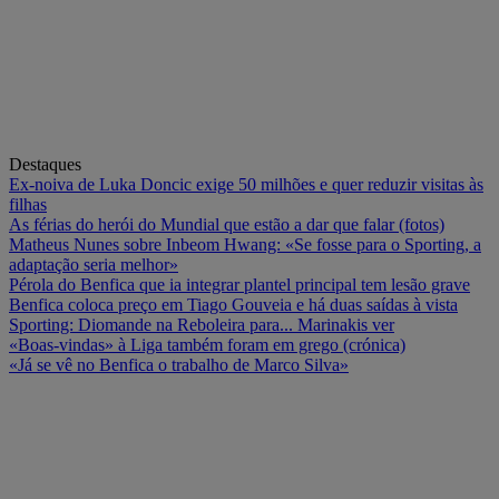
Destaques
Ex-noiva de Luka Doncic exige 50 milhões e quer reduzir visitas às
filhas
As férias do herói do Mundial que estão a dar que falar (fotos)
Matheus Nunes sobre Inbeom Hwang: «Se fosse para o Sporting, a
adaptação seria melhor»
Pérola do Benfica que ia integrar plantel principal tem lesão grave
Benfica coloca preço em Tiago Gouveia e há duas saídas à vista
Sporting: Diomande na Reboleira para... Marinakis ver
«Boas-vindas» à Liga também foram em grego (crónica)
«Já se vê no Benfica o trabalho de Marco Silva»