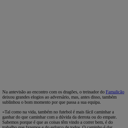
Na antevisão ao encontro com os dragões, o treinador do
Famalicão
deixou grandes elogios ao adversário, mas, antes disso, também
sublinhou o bom momento por que passa a sua equipa.
«Tal como na vida, também no futebol é mais fácil caminhar a
ganhar do que caminhar com a dúvida da derrota ou do empate.
Sabemos porque é que as coisas têm vindo a correr bem, é do
trabalho que fazemos e do esforço de todos. O caminho é dar