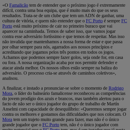
«O
Famalicão
tem de entender que o próximo jogo é extremamente
difícil, contra uma boa equipa, que é muito mais do que os seus
resultados. Trata-se de um clube que tem um ADN de ganhar, uma
cultura de vitória, e quem não entender que o
FC Porto
é sempre
FC
Porto
está muito próximo de cair no primeiro buraco que vai
aparecer na caminhada. Temos de saber isso, que vamos jogar
contra esse adversário fortíssimo e que temos de respeitar. Mas isso
não invalida que mantenhamos a nossa forma de estar e que passa
por olhar sempre para nós, agarrados aos nossos princípios e
acreditando que jogamos pelos três pontos em todos os jogos.
Achamos que podemos sempre fazer golos, seja onde for, em casa
ou fora. A nossa organização acaba por nos permitir defender e
atacar ainda melhor. Os nossos olhos estão sempre na baliza do
adversário. O processo cria-se através de caminhos coletivos»,
analisou.
A finalizar, e instado a pronunciar-se sobre o momento de
Rodrigo
Mora
, o líder do balneário famalicense reconheceu as competências
do jovem prodígio dos azuis e brancos, mas também alertou para o
facto de não ser o único jogador do grupo de trabalho de Martín
Anselmi com capacidade de desequilíbrio: «Queremos sempre jogar
contra os melhores e gostamos das dificuldades que nos colocam. O
Mora
tem um trajeto muito grande para fazer, mas não é o único
grande jogador que o
FC Porto
tem, não é o único jogador com
muito potencial que o
FC Porto
tem, mas é um jogador que já nesta