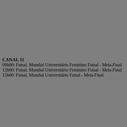
CANAL 11
09h00: Futsal, Mundial Universitário Feminino Futsal - Meia-Final
12h00: Futsal, Mundial Universitário Feminino Futsal - Meia-Final
15h00: Futsal, Mundial Universitário Futsal - Meia-Final