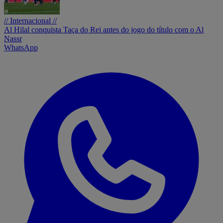
// Internacional //
Al Hilal conquista Taça do Rei antes do jogo do título com o Al
Nassr
WhatsApp