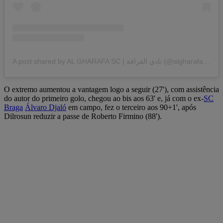
A post shared by AL GHARAFA SC | نادي الغرافة (@algharafaclub)
O extremo aumentou a vantagem logo a seguir (27'), com assistência
do autor do primeiro golo, chegou ao bis aos 63' e, já com o ex-
SC
Braga
Álvaro Djaló
em campo, fez o terceiro aos 90+1', após
Dilrosun reduzir a passe de Roberto Firmino (88').