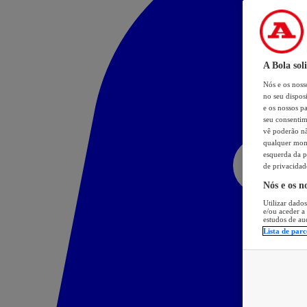
A Bola sol
Nós e os nos
no seu dispos
e os nossos pa
seu consentim
vê poderão não
qualquer mome
esquerda da p
de privacidad
Nós e os n
Utilizar dados
e/ou aceder a
estudos de au
Lista de parc