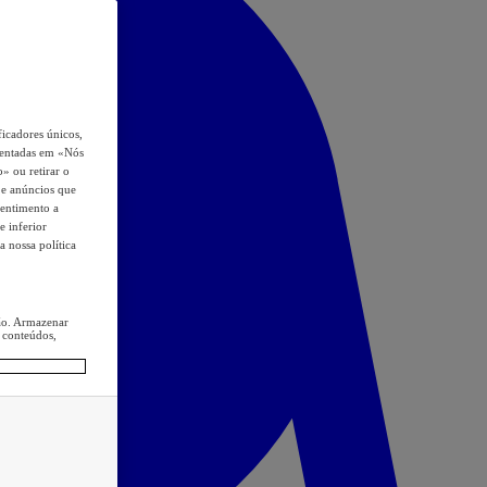
icadores únicos,
esentadas em «Nós
o» ou retirar o
s e anúncios que
sentimento a
e inferior
a nossa política
ção. Armazenar
 conteúdos,