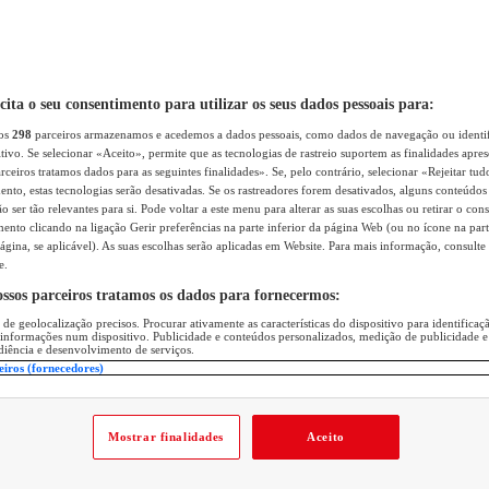
icita o seu consentimento para utilizar os seus dados pessoais para:
sos
298
parceiros armazenamos e acedemos a dados pessoais, como dados de navegação ou identif
itivo. Se selecionar «Aceito», permite que as tecnologias de rastreio suportem as finalidades apr
rceiros tratamos dados para as seguintes finalidades». Se, pelo contrário, selecionar «Rejeitar tud
ento, estas tecnologias serão desativadas. Se os rastreadores forem desativados, alguns conteúdo
 ser tão relevantes para si. Pode voltar a este menu para alterar as suas escolhas ou retirar o con
nto clicando na ligação Gerir preferências na parte inferior da página Web (ou no ícone na part
ágina, se aplicável). As suas escolhas serão aplicadas em Website. Para mais informação, consulte 
e.
ossos parceiros tratamos os dados para fornecermos:
 de geolocalização precisos. Procurar ativamente as características do dispositivo para identifica
 informações num dispositivo. Publicidade e conteúdos personalizados, medição de publicidade e
diência e desenvolvimento de serviços.
eiros (fornecedores)
Mostrar finalidades
Aceito