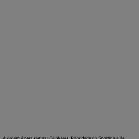
A ordem é para segurar Gyokeres. Prioridade do Sporting e de...