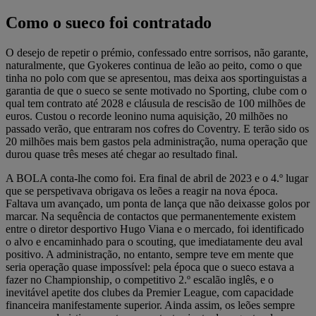
Como o sueco foi contratado
O desejo de repetir o prémio, confessado entre sorrisos, não garante,
naturalmente, que Gyokeres continua de leão ao peito, como o que
tinha no polo com que se apresentou, mas deixa aos sportinguistas a
garantia de que o sueco se sente motivado no Sporting, clube com o
qual tem contrato até 2028 e cláusula de rescisão de 100 milhões de
euros. Custou o recorde leonino numa aquisição, 20 milhões no
passado verão, que entraram nos cofres do Coventry. E terão sido os
20 milhões mais bem gastos pela administração, numa operação que
durou quase três meses até chegar ao resultado final.
A BOLA conta-lhe como foi. Era final de abril de 2023 e o 4.º lugar
que se perspetivava obrigava os leões a reagir na nova época.
Faltava um avançado, um ponta de lança que não deixasse golos por
marcar. Na sequência de contactos que permanentemente existem
entre o diretor desportivo Hugo Viana e o mercado, foi identificado
o alvo e encaminhado para o scouting, que imediatamente deu aval
positivo. A administração, no entanto, sempre teve em mente que
seria operação quase impossível: pela época que o sueco estava a
fazer no Championship, o competitivo 2.º escalão inglês, e o
inevitável apetite dos clubes da Premier League, com capacidade
financeira manifestamente superior. Ainda assim, os leões sempre