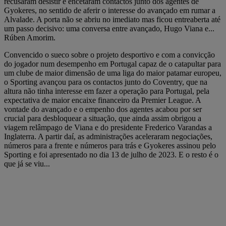
recusaram desistir e encetaram contactos junto dos agentes de
Gyokeres, no sentido de aferir o interesse do avançado em rumar a
Alvalade. A porta não se abriu no imediato mas ficou entreaberta até
um passo decisivo: uma conversa entre avançado, Hugo Viana e...
Rúben Amorim.
Convencido o sueco sobre o projeto desportivo e com a convicção
do jogador num desempenho em Portugal capaz de o catapultar para
um clube de maior dimensão de uma liga do maior patamar europeu,
o Sporting avançou para os contactos junto do Coventry, que na
altura não tinha interesse em fazer a operação para Portugal, pela
expectativa de maior encaixe financeiro da Premier League. A
vontade do avançado e o empenho dos agentes acabou por ser
crucial para desbloquear a situação, que ainda assim obrigou a
viagem relâmpago de Viana e do presidente Frederico Varandas a
Inglaterra. A partir daí, as administrações aceleraram negociações,
números para a frente e números para trás e Gyokeres assinou pelo
Sporting e foi apresentado no dia 13 de julho de 2023. E o resto é o
que já se viu...