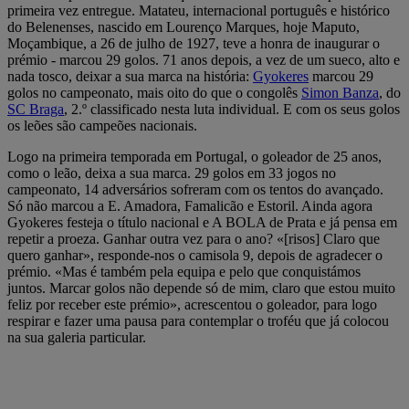
primeira vez entregue. Matateu, internacional português e histórico
do Belenenses, nascido em Lourenço Marques, hoje Maputo,
Moçambique, a 26 de julho de 1927, teve a honra de inaugurar o
prémio - marcou 29 golos. 71 anos depois, a vez de um sueco, alto e
nada tosco, deixar a sua marca na história:
Gyokeres
marcou 29
golos no campeonato, mais oito do que o congolês
Simon Banza
, do
SC Braga
, 2.º classificado nesta luta individual. E com os seus golos
os leões são campeões nacionais.
Logo na primeira temporada em Portugal, o goleador de 25 anos,
como o leão, deixa a sua marca. 29 golos em 33 jogos no
campeonato, 14 adversários sofreram com os tentos do avançado.
Só não marcou a E. Amadora, Famalicão e Estoril. Ainda agora
Gyokeres festeja o título nacional e A BOLA de Prata e já pensa em
repetir a proeza. Ganhar outra vez para o ano? «[risos] Claro que
quero ganhar», responde-nos o camisola 9, depois de agradecer o
prémio. «Mas é também pela equipa e pelo que conquistámos
juntos. Marcar golos não depende só de mim, claro que estou muito
feliz por receber este prémio», acrescentou o goleador, para logo
respirar e fazer uma pausa para contemplar o troféu que já colocou
na sua galeria particular.