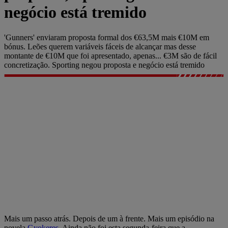
negócio está tremido
'Gunners' enviaram proposta formal dos €63,5M mais €10M em
bónus. Leões querem variáveis fáceis de alcançar mas desse
montante de €10M que foi apresentado, apenas... €3M são de fácil
concretização. Sporting negou proposta e negócio está tremido
Mais um passo atrás. Depois de um à frente. Mais um episódio na
novela
Gyokeres
. Ainda não foi esta segunda-feira que a