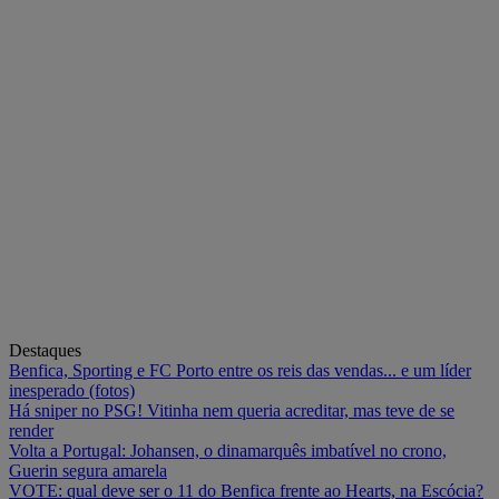
Destaques
Benfica, Sporting e FC Porto entre os reis das vendas... e um líder
inesperado (fotos)
Há sniper no PSG! Vitinha nem queria acreditar, mas teve de se
render
Volta a Portugal: Johansen, o dinamarquês imbatível no crono,
Guerin segura amarela
VOTE: qual deve ser o 11 do Benfica frente ao Hearts, na Escócia?