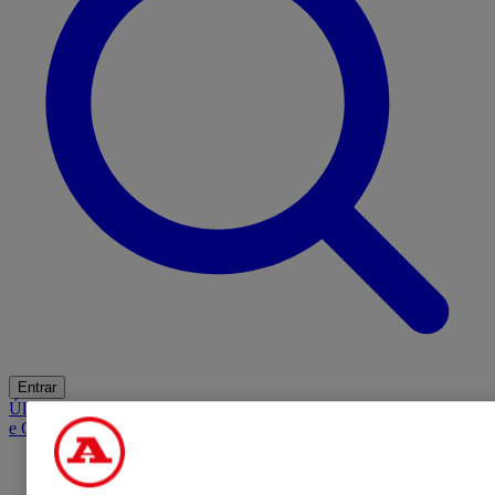
Entrar
Últimas
Mercado
Opinião
iGaming Hub
A BOLA SUGERE
Barba
e Cabelo