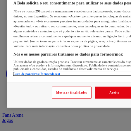
A Bola solicita o seu consentimento para utilizar os seus dados pes
Nós e os nossos
298
parceiros armazenamos e acedemos a dados pessoais, como dados 
únicos, no seu dispositivo. Se selecionar «Aceito», permite que as tecnologias de rastre
apresentadas em «Nós e os nossos parceiros tratamos dados para as seguintes finalidades
«Rejeitar tudo» ou retirar o seu consentimento, estas tecnologias serão desativadas. Se 
alguns conteúdos e anúncios que vê poderão não ser tão relevantes para si. Pode voltar 
escolhas ou retirar o consentimento a qualquer momento clicando na ligação Gerir prefe
página Web (ou no ícone na parte inferior esquerda da página, se aplicável). As suas e
Website. Para mais informação, consulte a nossa política de privacidade.
Nós e os nossos parceiros tratamos os dados para fornecermos:
Utilizar dados de geolocalização precisos. Procurar ativamente as características do disp
Armazenar e/ou aceder a informações num dispositivo. Publicidade e conteúdos perso
publicidade e conteúdos, estudos de audiência e desenvolvimento de serviços.
Lista de parceiros (fornecedores)
Mostrar finalidades
Aceito
Fans Arena
Jogos