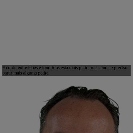
Acordo entre leões e londrinos está mais perto, mas ainda é preciso
partir mais alguma pedra