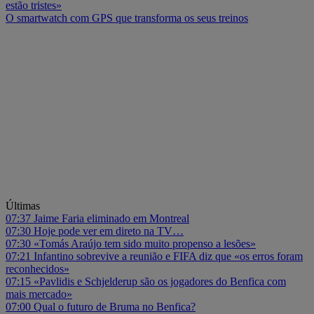
estão tristes»
O smartwatch com GPS que transforma os seus treinos
Últimas
07:37
Jaime Faria eliminado em Montreal
07:30
Hoje pode ver em direto na TV…
07:30
«Tomás Araújo tem sido muito propenso a lesões»
07:21
Infantino sobrevive a reunião e FIFA diz que «os erros foram
reconhecidos»
07:15
«Pavlidis e Schjelderup são os jogadores do Benfica com
mais mercado»
07:00
Qual o futuro de Bruma no Benfica?