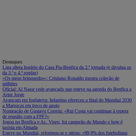
Destaques
Liga altera horário do Casa Pia-Benfica da 2.ª jornada (e divulga os
da 3.ª e 4.ª rondas)
«Os meus brinquedos»: Cristiano Ronaldo mostra coleção de
milhões
Oficial: Al Nassr cede avançado que esteve na agenda do Benfica a
Artur Jorge
Avançam em Inglaterra: Infantino ofereceu a final do Mundial 2030
a Marrocos em troco de apoio
Nomeação de Gustavo Correia: «Rui Costa vai continuar à espera
de reunião com a FPF?»
Jogou no Benfica e Ac. Viseu, foi campeão do Mundo e hoje é
taxista em Almada
Esteve no Mundial, reformou-se e atirou: «99,9% dos futebolistas