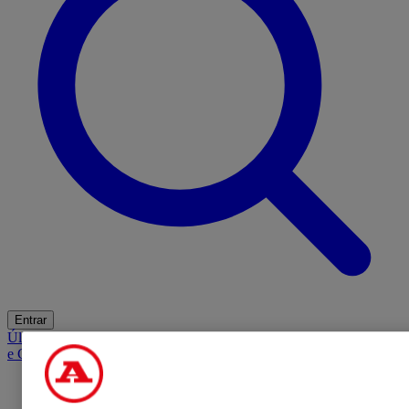
Entrar
Últimas
Mercado
Opinião
iGaming Hub
A BOLA SUGERE
Barba
e Cabelo