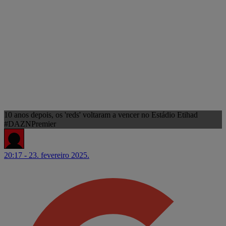
10 anos depois, os 'reds' voltaram a vencer no Estádio Etihad
#DAZNPremier
20:17 - 23. fevereiro 2025.