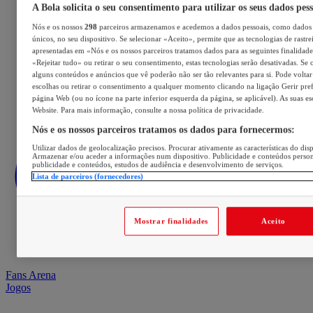
A Bola solicita o seu consentimento para utilizar os seus dados pes
Nós e os nossos
298
parceiros armazenamos e acedemos a dados pessoais, como dados 
únicos, no seu dispositivo. Se selecionar «Aceito», permite que as tecnologias de rastre
apresentadas em «Nós e os nossos parceiros tratamos dados para as seguintes finalidades
«Rejeitar tudo» ou retirar o seu consentimento, estas tecnologias serão desativadas. Se 
alguns conteúdos e anúncios que vê poderão não ser tão relevantes para si. Pode voltar 
escolhas ou retirar o consentimento a qualquer momento clicando na ligação Gerir prefe
página Web (ou no ícone na parte inferior esquerda da página, se aplicável). As suas e
Website. Para mais informação, consulte a nossa política de privacidade.
Nós e os nossos parceiros tratamos os dados para fornecermos:
Utilizar dados de geolocalização precisos. Procurar ativamente as características do disp
Armazenar e/ou aceder a informações num dispositivo. Publicidade e conteúdos perso
publicidade e conteúdos, estudos de audiência e desenvolvimento de serviços.
Lista de parceiros (fornecedores)
Mostrar finalidades
Aceito
Fans Arena
Jogos