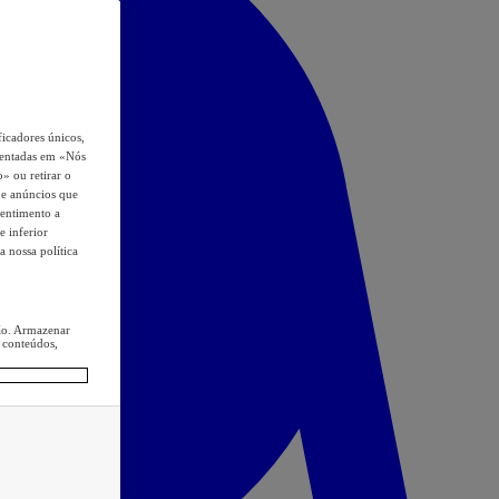
icadores únicos,
esentadas em «Nós
o» ou retirar o
s e anúncios que
sentimento a
e inferior
a nossa política
ção. Armazenar
 conteúdos,