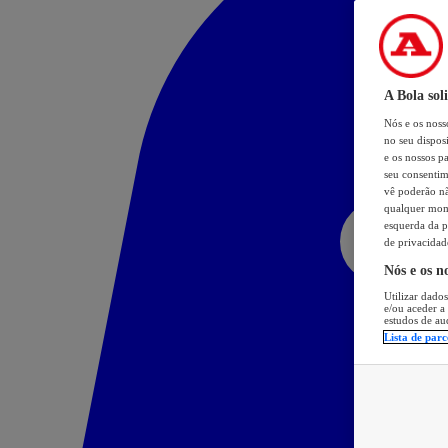
A Bola sol
Nós e os nos
no seu dispos
e os nossos pa
seu consentim
vê poderão não
qualquer mome
esquerda da p
de privacidad
Nós e os n
Utilizar dados
e/ou aceder a
estudos de au
Lista de parc