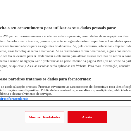
icita o seu consentimento para utilizar os seus dados pessoais para:
sos
298
parceiros armazenamos e acedemos a dados pessoais, como dados de navegação ou identif
itivo. Se selecionar «Aceito», permite que as tecnologias de rastreio suportem as finalidades apr
rceiros tratamos dados para as seguintes finalidades». Se, pelo contrário, selecionar «Rejeitar tud
ento, estas tecnologias serão desativadas. Se os rastreadores forem desativados, alguns conteúdo
 ser tão relevantes para si. Pode voltar a este menu para alterar as suas escolhas ou retirar o con
nto clicando na ligação Gerir preferências na parte inferior da página Web (ou no ícone na part
ágina, se aplicável). As suas escolhas serão aplicadas em Website. Para mais informação, consulte 
e.
ossos parceiros tratamos os dados para fornecermos:
 de geolocalização precisos. Procurar ativamente as características do dispositivo para identifica
 informações num dispositivo. Publicidade e conteúdos personalizados, medição de publicidade e
diência e desenvolvimento de serviços.
eiros (fornecedores)
Mostrar finalidades
Aceito