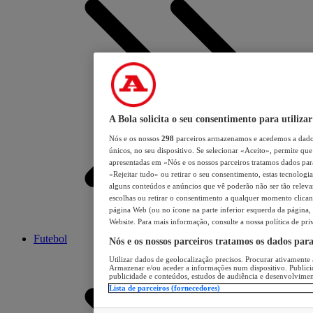
A Bola solicita o seu consentimento para utilizar
Nós e os nossos
298
parceiros armazenamos e acedemos a dados
únicos, no seu dispositivo. Se selecionar «Aceito», permite que 
apresentadas em «Nós e os nossos parceiros tratamos dados para 
«Rejeitar tudo» ou retirar o seu consentimento, estas tecnologia
alguns conteúdos e anúncios que vê poderão não ser tão relevant
escolhas ou retirar o consentimento a qualquer momento clicand
página Web (ou no ícone na parte inferior esquerda da página, s
Website. Para mais informação, consulte a nossa política de pri
Futebol
Nós e os nossos parceiros tratamos os dados par
Utilizar dados de geolocalização precisos. Procurar ativamente a
Armazenar e/ou aceder a informações num dispositivo. Publici
publicidade e conteúdos, estudos de audiência e desenvolvimen
Lista de parceiros (fornecedores)