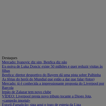
Destaques
Mercado: Ivanovic diz sim, Benfica diz não
Ex-noiva de Luka Doncic exige 50 milhões e quer reduzir visitas às
filhas
Benfica: diretor desportivo do Bayern dá uma pista sobre Palhinha
As férias do herói do Mundial que estão a dar que falar (fotos)
Mercado: já é conhecida a impressionante proposta do Liverpool por
Barcola
Irmão de Zalazar tem novo clube
VÍDEO: Liverpool presta novo tributo tocante a Diogo Jota,
«campeão imortal»
Estoril-Famalicão: siga aqui o jogo de estreia da Liga