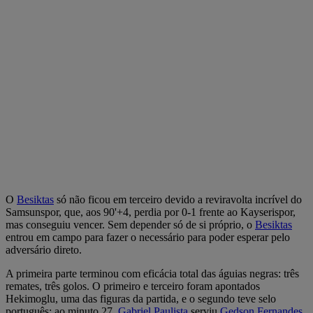
O
Besiktas
só não ficou em terceiro devido a reviravolta incrível do
Samsunspor, que, aos 90'+4, perdia por 0-1 frente ao Kayserispor,
mas conseguiu vencer. Sem depender só de si próprio, o
Besiktas
entrou em campo para fazer o necessário para poder esperar pelo
adversário direto.
A primeira parte terminou com eficácia total das águias negras: três
remates, três golos. O primeiro e terceiro foram apontados
Hekimoglu, uma das figuras da partida, e o segundo teve selo
português: ao minuto 27,
Gabriel Paulista
serviu
Gedson Fernandes