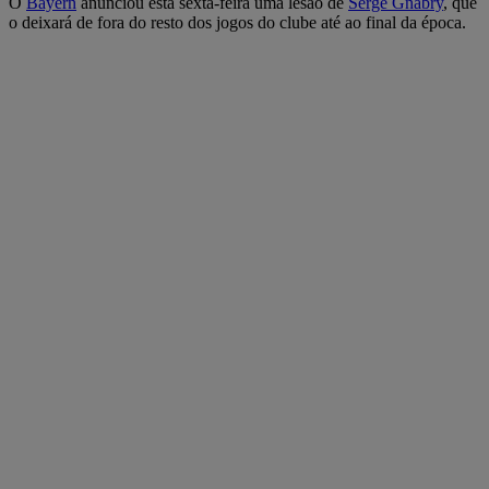
O
Bayern
anunciou esta sexta-feira uma lesão de
Serge Gnabry
, que
o deixará de fora do resto dos jogos do clube até ao final da época.