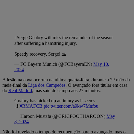
ℹ️ Serge Gnabry will miss the remainder of the season
after suffering a hamstring injury.
Speedy recovery, Serge! 🙏
— FC Bayern Munich (@FCBayernEN)
May 10,
2024
A lesão na coxa ocorreu na última quarta-feira, durante a 2.ª mão da
meia-final da
Liga dos Campeões
. O avançado fora titular em casa
do
Real Madrid
, mas saiu de campo aos 27 minutos.
Gnabry has picked up an injury as it seems
..!!
#RMAFCB
pic.twitter.com/a9kw7Mnfou
— Haroon Mustafa (@CRICFOOTHAROON)
May
8, 2024
Não foi revelado o tempo de recuperação para o avançado, mas o