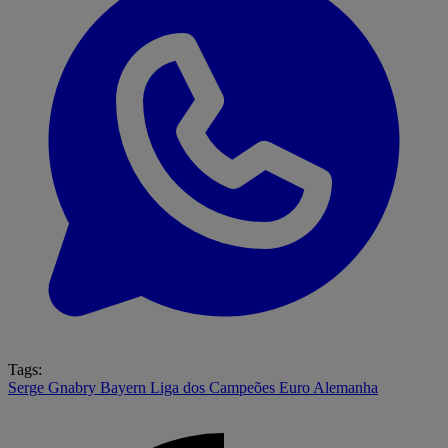
Tags:
Serge Gnabry
Bayern
Liga dos Campeões
Euro
Alemanha