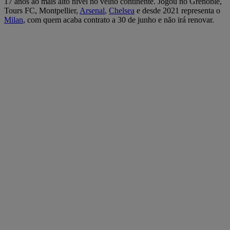
17 anos ao mais alto nível no velho continente. Jogou no Grenoble,
Tours FC, Montpellier,
Arsenal
,
Chelsea
e desde 2021 representa o
Milan
, com quem acaba contrato a 30 de junho e não irá renovar.