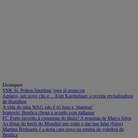
Destaques
SNK St. Polten-Sporting: jogo já arrancou
Amigos, um novo cão e… Kim Kardashian: a receita revitalizadora
de Hamilton
A vida de uma WAG não é só luxo e 'glamour'
Ivanovic: Benfica chega a acordo com italianos
FC Porto favorito à conquista do título? A resposta de Marco Silva
As férias do herói do Mundial que estão a dar que falar (fotos)
Martina Bednarek é a nona cara nova na equipa de voleibol do
Benfica