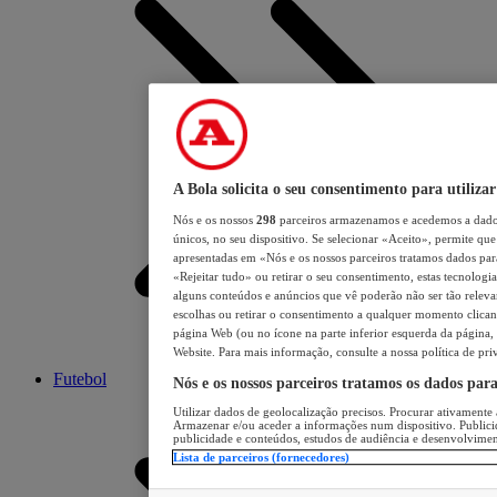
A Bola solicita o seu consentimento para utilizar
Nós e os nossos
298
parceiros armazenamos e acedemos a dados
únicos, no seu dispositivo. Se selecionar «Aceito», permite que 
apresentadas em «Nós e os nossos parceiros tratamos dados para 
«Rejeitar tudo» ou retirar o seu consentimento, estas tecnologia
alguns conteúdos e anúncios que vê poderão não ser tão relevant
escolhas ou retirar o consentimento a qualquer momento clicand
página Web (ou no ícone na parte inferior esquerda da página, s
Website. Para mais informação, consulte a nossa política de pri
Futebol
Nós e os nossos parceiros tratamos os dados par
Utilizar dados de geolocalização precisos. Procurar ativamente a
Armazenar e/ou aceder a informações num dispositivo. Publici
publicidade e conteúdos, estudos de audiência e desenvolvimen
Lista de parceiros (fornecedores)