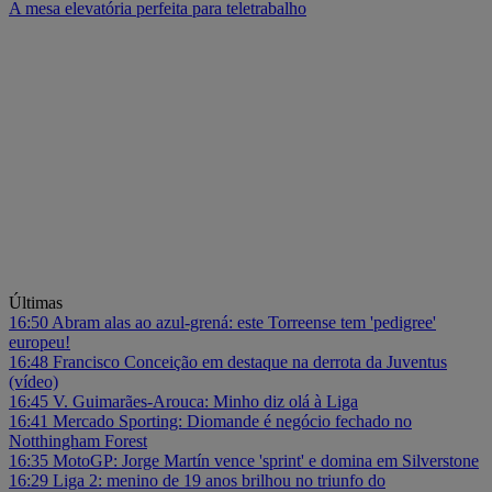
A mesa elevatória perfeita para teletrabalho
Últimas
16:50
Abram alas ao azul-grená: este Torreense tem 'pedigree'
europeu!
16:48
Francisco Conceição em destaque na derrota da Juventus
(vídeo)
16:45
V. Guimarães-Arouca: Minho diz olá à Liga
16:41
Mercado Sporting: Diomande é negócio fechado no
Notthingham Forest
16:35
MotoGP: Jorge Martín vence 'sprint' e domina em Silverstone
16:29
Liga 2: menino de 19 anos brilhou no triunfo do