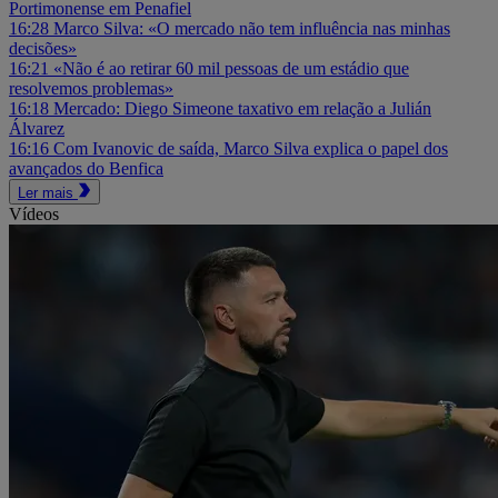
Portimonense em Penafiel
16:28
Marco Silva: «O mercado não tem influência nas minhas
decisões»
16:21
«Não é ao retirar 60 mil pessoas de um estádio que
resolvemos problemas»
16:18
Mercado: Diego Simeone taxativo em relação a Julián
Álvarez
16:16
Com Ivanovic de saída, Marco Silva explica o papel dos
avançados do Benfica
Ler mais
Vídeos