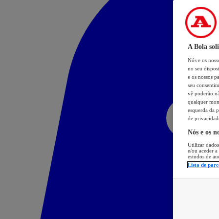
A Bola sol
Nós e os nos
no seu dispos
e os nossos pa
seu consentim
vê poderão não
qualquer mome
esquerda da p
de privacidad
Nós e os n
Utilizar dados
e/ou aceder a
estudos de au
Lista de parc