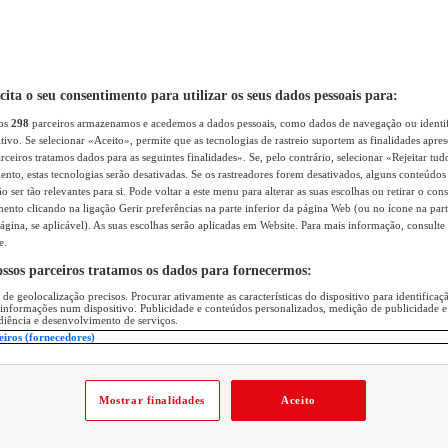
icita o seu consentimento para utilizar os seus dados pessoais para:
sos
298
parceiros armazenamos e acedemos a dados pessoais, como dados de navegação ou identif
itivo. Se selecionar «Aceito», permite que as tecnologias de rastreio suportem as finalidades apr
rceiros tratamos dados para as seguintes finalidades». Se, pelo contrário, selecionar «Rejeitar tud
ento, estas tecnologias serão desativadas. Se os rastreadores forem desativados, alguns conteúdo
 ser tão relevantes para si. Pode voltar a este menu para alterar as suas escolhas ou retirar o con
nto clicando na ligação Gerir preferências na parte inferior da página Web (ou no ícone na part
ágina, se aplicável). As suas escolhas serão aplicadas em Website. Para mais informação, consulte 
e.
ossos parceiros tratamos os dados para fornecermos:
 de geolocalização precisos. Procurar ativamente as características do dispositivo para identifica
 informações num dispositivo. Publicidade e conteúdos personalizados, medição de publicidade e
diência e desenvolvimento de serviços.
eiros (fornecedores)
Mostrar finalidades
Aceito