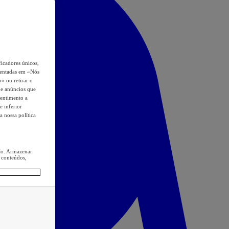
icadores únicos,
esentadas em «Nós
o» ou retirar o
s e anúncios que
sentimento a
e inferior
a nossa política
ção. Armazenar
 conteúdos,