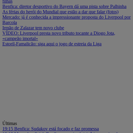
filhas
Benfica: diretor desportivo do Bayern dá uma pista sobre Palhinha
As férias do herói do Mundial que estão a dar que falar (fotos)
Mercado: já é conhecida a impressionante proposta do Liverpool por
Barcola
Irmão de Zalazar tem novo clube
VÍDEO: Liverpool presta novo tributo tocante a Diogo Jota,
«campeão imortal»
Estoril-Famalicão: siga aqui o jogo de estreia da Liga
Últimas
19:15
Benfica: Sudakov está focado e faz promessa