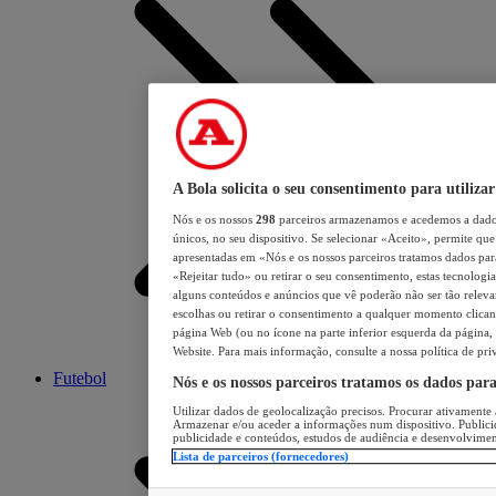
A Bola solicita o seu consentimento para utilizar
Nós e os nossos
298
parceiros armazenamos e acedemos a dados
únicos, no seu dispositivo. Se selecionar «Aceito», permite que 
apresentadas em «Nós e os nossos parceiros tratamos dados para 
«Rejeitar tudo» ou retirar o seu consentimento, estas tecnologia
alguns conteúdos e anúncios que vê poderão não ser tão relevant
escolhas ou retirar o consentimento a qualquer momento clicand
página Web (ou no ícone na parte inferior esquerda da página, s
Website. Para mais informação, consulte a nossa política de pri
Futebol
Nós e os nossos parceiros tratamos os dados par
Utilizar dados de geolocalização precisos. Procurar ativamente a
Armazenar e/ou aceder a informações num dispositivo. Publici
publicidade e conteúdos, estudos de audiência e desenvolvimen
Lista de parceiros (fornecedores)