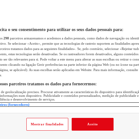
icita o seu consentimento para utilizar os seus dados pessoais para:
sos
298
parceiros armazenamos e acedemos a dados pessoais, como dados de navegação ou identif
itivo. Se selecionar «Aceito», permite que as tecnologias de rastreio suportem as finalidades apr
rceiros tratamos dados para as seguintes finalidades». Se, pelo contrário, selecionar «Rejeitar tud
ento, estas tecnologias serão desativadas. Se os rastreadores forem desativados, alguns conteúdo
 ser tão relevantes para si. Pode voltar a este menu para alterar as suas escolhas ou retirar o con
nto clicando na ligação Gerir preferências na parte inferior da página Web (ou no ícone na part
ágina, se aplicável). As suas escolhas serão aplicadas em Website. Para mais informação, consulte 
e.
ossos parceiros tratamos os dados para fornecermos:
 de geolocalização precisos. Procurar ativamente as características do dispositivo para identifica
 informações num dispositivo. Publicidade e conteúdos personalizados, medição de publicidade e
diência e desenvolvimento de serviços.
eiros (fornecedores)
Mostrar finalidades
Aceito