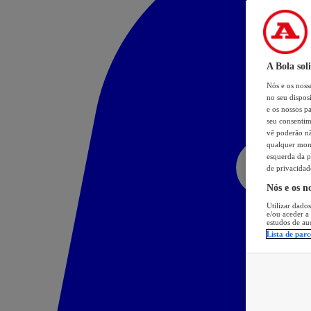
A Bola sol
Nós e os nos
no seu dispos
e os nossos pa
seu consentim
vê poderão não
qualquer mome
esquerda da p
de privacidad
Nós e os n
Utilizar dados
e/ou aceder a
estudos de au
Lista de parc