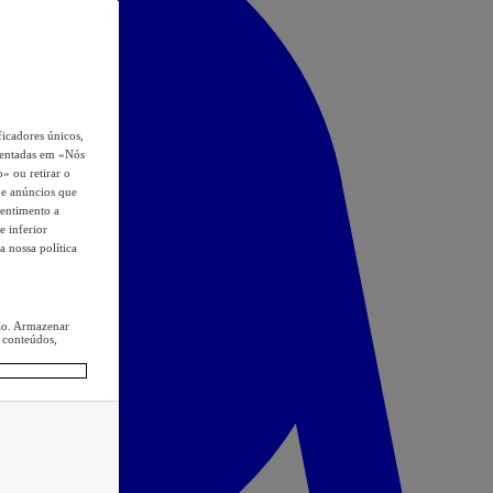
icadores únicos,
esentadas em «Nós
o» ou retirar o
s e anúncios que
sentimento a
e inferior
a nossa política
ção. Armazenar
 conteúdos,