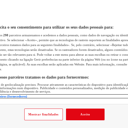
icita o seu consentimento para utilizar os seus dados pessoais para:
sos
298
parceiros armazenamos e acedemos a dados pessoais, como dados de navegação ou identif
itivo. Se selecionar «Aceito», permite que as tecnologias de rastreio suportem as finalidades apr
rceiros tratamos dados para as seguintes finalidades». Se, pelo contrário, selecionar «Rejeitar tud
ento, estas tecnologias serão desativadas. Se os rastreadores forem desativados, alguns conteúdo
 ser tão relevantes para si. Pode voltar a este menu para alterar as suas escolhas ou retirar o con
nto clicando na ligação Gerir preferências na parte inferior da página Web (ou no ícone na part
ágina, se aplicável). As suas escolhas serão aplicadas em Website. Para mais informação, consulte 
e.
ossos parceiros tratamos os dados para fornecermos:
 de geolocalização precisos. Procurar ativamente as características do dispositivo para identifica
 informações num dispositivo. Publicidade e conteúdos personalizados, medição de publicidade e
diência e desenvolvimento de serviços.
eiros (fornecedores)
Mostrar finalidades
Aceito