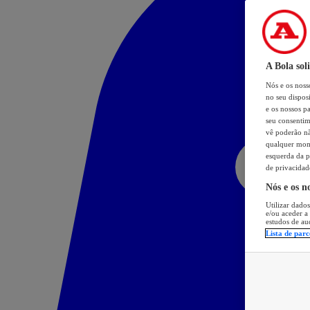
A Bola sol
Nós e os nos
no seu dispos
e os nossos pa
seu consentim
vê poderão não
qualquer mome
esquerda da p
de privacidad
Nós e os n
Utilizar dados
e/ou aceder a
estudos de au
Lista de parc