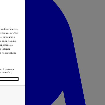
icadores únicos,
esentadas em «Nós
o» ou retirar o
s e anúncios que
sentimento a
e inferior
a nossa política
ção. Armazenar
 conteúdos,