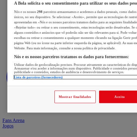
A Bola solicita o seu consentimento para utilizar os seus dados pes
Nós e os nossos
298
parceiros armazenamos e acedemos a dados pessoais, como dados 
únicos, no seu dispositivo. Se selecionar «Aceito», permite que as tecnologias de rastre
apresentadas em «Nós e os nossos parceiros tratamos dados para as seguintes finalidades
«Rejeitar tudo» ou retirar o seu consentimento, estas tecnologias serão desativadas. Se 
alguns conteúdos e anúncios que vê poderão não ser tão relevantes para si. Pode voltar 
escolhas ou retirar o consentimento a qualquer momento clicando na ligação Gerir prefe
página Web (ou no ícone na parte inferior esquerda da página, se aplicável). As suas e
Website. Para mais informação, consulte a nossa política de privacidade.
Nós e os nossos parceiros tratamos os dados para fornecermos:
Utilizar dados de geolocalização precisos. Procurar ativamente as características do disp
Armazenar e/ou aceder a informações num dispositivo. Publicidade e conteúdos perso
publicidade e conteúdos, estudos de audiência e desenvolvimento de serviços.
Lista de parceiros (fornecedores)
Mostrar finalidades
Aceito
Fans Arena
Jogos