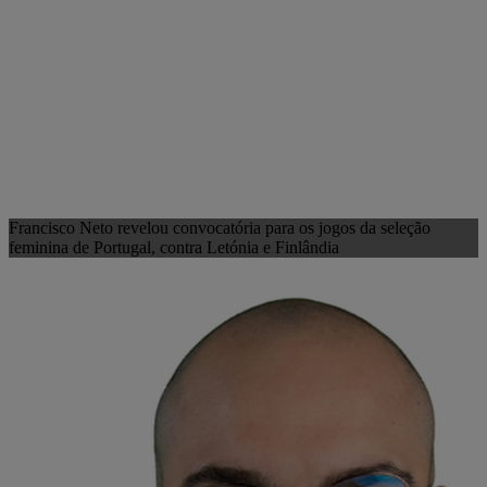
Francisco Neto revelou convocatória para os jogos da seleção
feminina de Portugal, contra Letónia e Finlândia