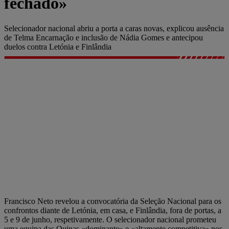
fechado»
Selecionador nacional abriu a porta a caras novas, explicou ausência
de Telma Encarnação e inclusão de Nádia Gomes e antecipou
duelos contra Letónia e Finlândia
Francisco Neto revelou a convocatória da Seleção Nacional para os
confrontos diante de Letónia, em casa, e Finlândia, fora de portas, a
5 e 9 de junho, respetivamente. O selecionador nacional prometeu
uma equipa das Quinas «dominante» e «altamente competitiva» nos