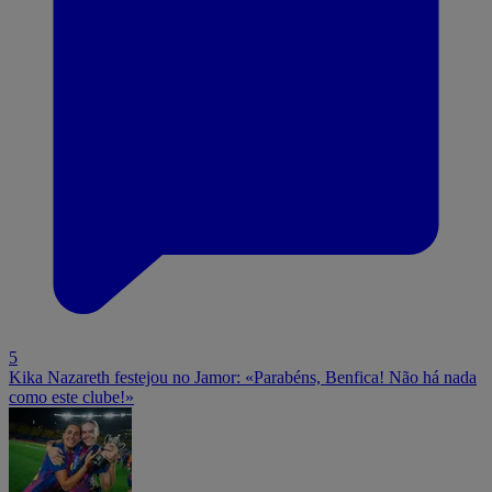
5
Kika Nazareth festejou no Jamor: «Parabéns, Benfica! Não há nada
como este clube!»