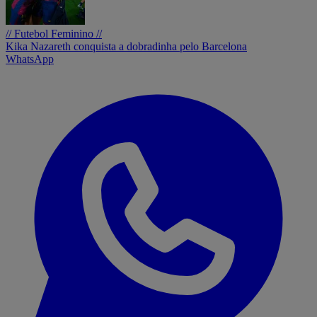
// Futebol Feminino //
Kika Nazareth conquista a dobradinha pelo Barcelona
WhatsApp