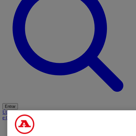
Entrar
Últimas
Mercado
Opinião
iGaming Hub
A BOLA SUGERE
Barba
e Cabelo