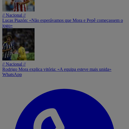
// Nacional //
Lucas Piazón: «Não esperávamos que Mora e Pepê começassem o
jogo»
// Nacional //
Rodrigo Mora explica vitória: «A equipa esteve mais unida»
WhatsApp