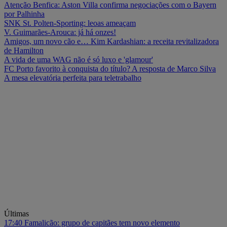
Atenção Benfica: Aston Villa confirma negociações com o Bayern
por Palhinha
SNK St. Polten-Sporting: leoas ameaçam
V. Guimarães-Arouca: já há onzes!
Amigos, um novo cão e… Kim Kardashian: a receita revitalizadora
de Hamilton
A vida de uma WAG não é só luxo e 'glamour'
FC Porto favorito à conquista do título? A resposta de Marco Silva
A mesa elevatória perfeita para teletrabalho
Últimas
17:40
Famalicão: grupo de capitães tem novo elemento