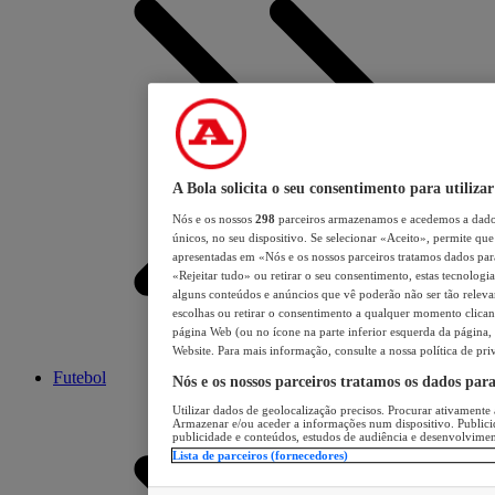
A Bola solicita o seu consentimento para utilizar
Nós e os nossos
298
parceiros armazenamos e acedemos a dados
únicos, no seu dispositivo. Se selecionar «Aceito», permite que 
apresentadas em «Nós e os nossos parceiros tratamos dados para 
«Rejeitar tudo» ou retirar o seu consentimento, estas tecnologia
alguns conteúdos e anúncios que vê poderão não ser tão relevant
escolhas ou retirar o consentimento a qualquer momento clicand
página Web (ou no ícone na parte inferior esquerda da página, s
Website. Para mais informação, consulte a nossa política de pri
Futebol
Nós e os nossos parceiros tratamos os dados par
Utilizar dados de geolocalização precisos. Procurar ativamente a
Armazenar e/ou aceder a informações num dispositivo. Publici
publicidade e conteúdos, estudos de audiência e desenvolvimen
Lista de parceiros (fornecedores)