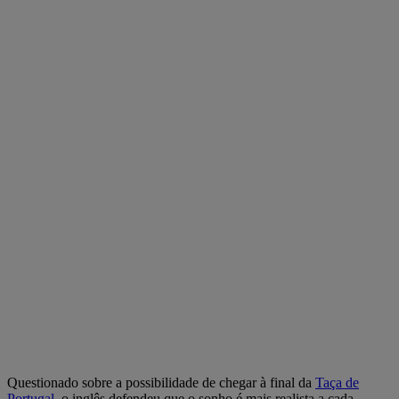
Questionado sobre a possibilidade de chegar à final da
Taça de
Portugal
, o inglês defendeu que o sonho é mais realista a cada