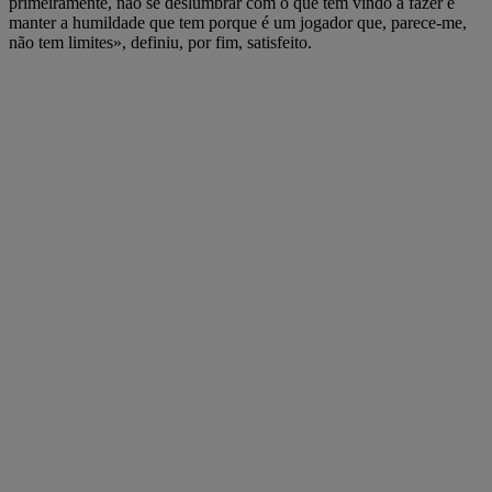
primeiramente, não se deslumbrar com o que tem vindo a fazer e
manter a humildade que tem porque é um jogador que, parece-me,
não tem limites», definiu, por fim, satisfeito.