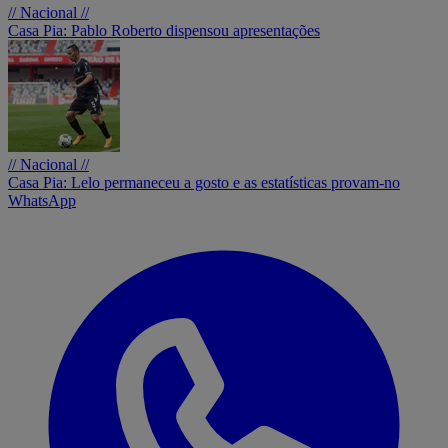
// Nacional //
Casa Pia: Pablo Roberto dispensou apresentações
// Nacional //
Casa Pia: Lelo permaneceu a gosto e as estatísticas provam-no
WhatsApp