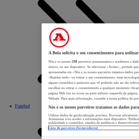
A Bola solicita o seu consentimento para utilizar
Nós e os nossos
298
parceiros armazenamos e acedemos a dados
únicos, no seu dispositivo. Se selecionar «Aceito», permite que 
apresentadas em «Nós e os nossos parceiros tratamos dados para 
«Rejeitar tudo» ou retirar o seu consentimento, estas tecnologia
alguns conteúdos e anúncios que vê poderão não ser tão relevant
escolhas ou retirar o consentimento a qualquer momento clicand
página Web (ou no ícone na parte inferior esquerda da página, s
Website. Para mais informação, consulte a nossa política de pri
Futebol
Nós e os nossos parceiros tratamos os dados par
Utilizar dados de geolocalização precisos. Procurar ativamente a
Armazenar e/ou aceder a informações num dispositivo. Publici
publicidade e conteúdos, estudos de audiência e desenvolvimen
Lista de parceiros (fornecedores)