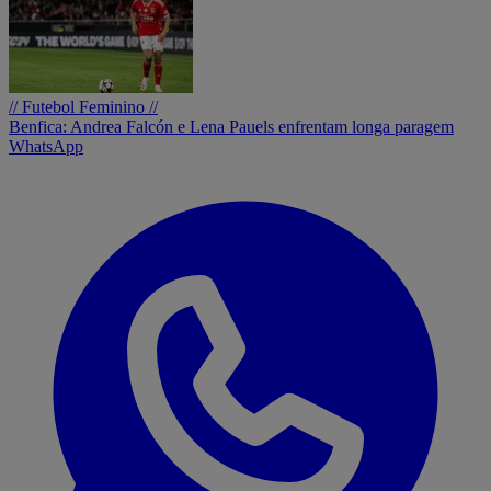
// Futebol Feminino //
Benfica: Andrea Falcón e Lena Pauels enfrentam longa paragem
WhatsApp