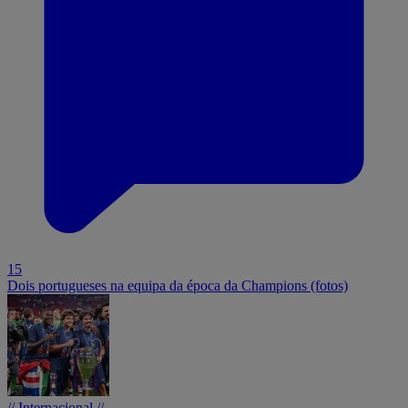
15
Dois portugueses na equipa da época da Champions (fotos)
// Internacional //