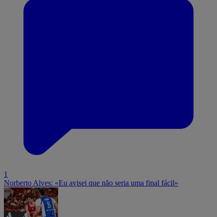
1
Norberto Alves: «Eu avisei que não seria uma final fácil»