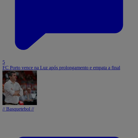
5
FC Porto vence na Luz após prolongamento e empata a final
// Basquetebol //