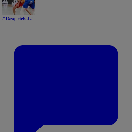
// Basquetebol //