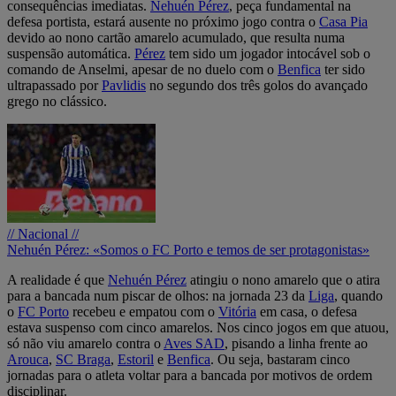
consequências imediatas.
Nehuén
Pérez
, peça fundamental na
defesa portista, estará ausente no próximo jogo contra o
Casa Pia
devido ao nono cartão amarelo acumulado, que resulta numa
suspensão automática.
Pérez
tem sido um jogador intocável sob o
comando de Anselmi, apesar de no duelo com o
Benfica
ter sido
ultrapassado por
Pavlidis
no segundo dos três golos do avançado
grego no clássico.
// Nacional //
Nehuén Pérez: «Somos o FC Porto e temos de ser protagonistas»
A realidade é que
Nehuén Pérez
atingiu o nono amarelo que o atira
para a bancada num piscar de olhos: na jornada 23 da
Liga
, quando
o
FC Porto
recebeu e empatou com o
Vitória
em casa, o defesa
estava suspenso com cinco amarelos. Nos cinco jogos em que atuou,
só não viu amarelo contra o
Aves SAD
, pisando a linha frente ao
Arouca
,
SC Braga
,
Estoril
e
Benfica
. Ou seja, bastaram cinco
jornadas para o atleta voltar para a bancada por motivos de ordem
disciplinar.