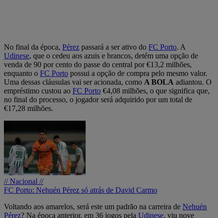
No final da época,
Pérez
passará a ser ativo do
FC Porto
. A
Udinese
, que o cedeu aos azuis e brancos, detém uma opção de
venda de 90 por cento do passe do central por €13,2 milhões,
enquanto o
FC Porto
possui a opção de compra pelo mesmo valor.
Uma dessas cláusulas vai ser acionada, como
A BOLA
adiantou. O
empréstimo custou ao
FC Porto
€4,08 milhões, o que significa que,
no final do processo, o jogador será adquirido por um total de
€17,28 milhões.
// Nacional //
FC Porto: Nehuén Pérez só atrás de David Carmo
Voltando aos amarelos, será este um padrão na carreira de
Nehuén
Pérez
? Na época anterior, em 36 jogos pela
Udinese
, viu nove