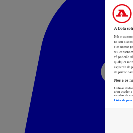
A Bola sol
Nós e os nos
no seu dispos
e os nossos pa
seu consentim
vê poderão não
qualquer mome
esquerda da p
de privacidad
Nós e os n
Utilizar dados
e/ou aceder a
estudos de au
Lista de parc