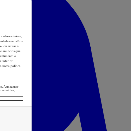
icadores únicos,
esentadas em «Nós
o» ou retirar o
s e anúncios que
sentimento a
e inferior
a nossa política
ção. Armazenar
 conteúdos,