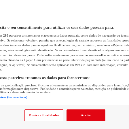
icita o seu consentimento para utilizar os seus dados pessoais para:
sos
298
parceiros armazenamos e acedemos a dados pessoais, como dados de navegação ou identif
itivo. Se selecionar «Aceito», permite que as tecnologias de rastreio suportem as finalidades apr
rceiros tratamos dados para as seguintes finalidades». Se, pelo contrário, selecionar «Rejeitar tud
ento, estas tecnologias serão desativadas. Se os rastreadores forem desativados, alguns conteúdo
 ser tão relevantes para si. Pode voltar a este menu para alterar as suas escolhas ou retirar o con
nto clicando na ligação Gerir preferências na parte inferior da página Web (ou no ícone na part
ágina, se aplicável). As suas escolhas serão aplicadas em Website. Para mais informação, consulte 
e.
ossos parceiros tratamos os dados para fornecermos:
 de geolocalização precisos. Procurar ativamente as características do dispositivo para identifica
 informações num dispositivo. Publicidade e conteúdos personalizados, medição de publicidade e
diência e desenvolvimento de serviços.
eiros (fornecedores)
Mostrar finalidades
Aceito