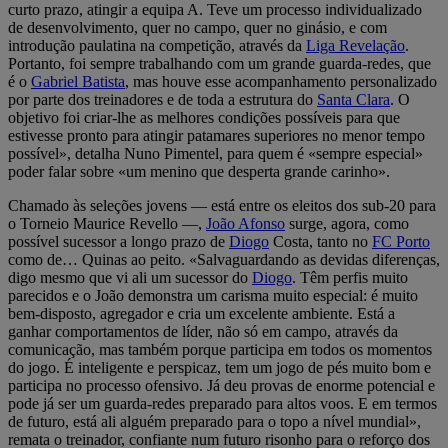
curto prazo, atingir a equipa A. Teve um processo individualizado
de desenvolvimento, quer no campo, quer no ginásio, e com
introdução paulatina na competição, através da
Liga Revelação
.
Portanto, foi sempre trabalhando com um grande guarda-redes, que
é o
Gabriel Batista
, mas houve esse acompanhamento personalizado
por parte dos treinadores e de toda a estrutura do
Santa Clara
. O
objetivo foi criar-lhe as melhores condições possíveis para que
estivesse pronto para atingir patamares superiores no menor tempo
possível», detalha Nuno Pimentel, para quem é «sempre especial»
poder falar sobre «um menino que desperta grande carinho».
Chamado às seleções jovens — está entre os eleitos dos sub-20 para
o Torneio Maurice Revello —,
João Afonso
surge, agora, como
possível sucessor a longo prazo de
Diogo
Costa, tanto no
FC Porto
como de… Quinas ao peito. «Salvaguardando as devidas diferenças,
digo mesmo que vi ali um sucessor do
Diogo
. Têm perfis muito
parecidos e o João demonstra um carisma muito especial: é muito
bem-disposto, agregador e cria um excelente ambiente. Está a
ganhar comportamentos de líder, não só em campo, através da
comunicação, mas também porque participa em todos os momentos
do jogo. É inteligente e perspicaz, tem um jogo de pés muito bom e
participa no processo ofensivo. Já deu provas de enorme potencial e
pode já ser um guarda-redes preparado para altos voos. E em termos
de futuro, está ali alguém preparado para o topo a nível mundial»,
remata o treinador, confiante num futuro risonho para o reforço dos