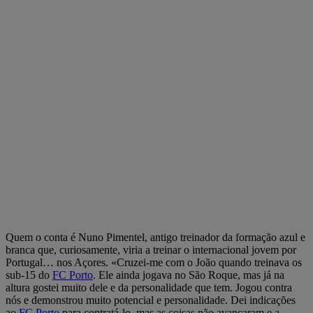
Quem o conta é Nuno Pimentel, antigo treinador da formação azul e
branca que, curiosamente, viria a treinar o internacional jovem por
Portugal… nos Açores. «Cruzei-me com o João quando treinava os
sub-15 do
FC Porto
. Ele ainda jogava no São Roque, mas já na
altura gostei muito dele e da personalidade que tem. Jogou contra
nós e demonstrou muito potencial e personalidade. Dei indicações
ao
FC Porto
para contratá-lo, mas as coisas não avançaram e a