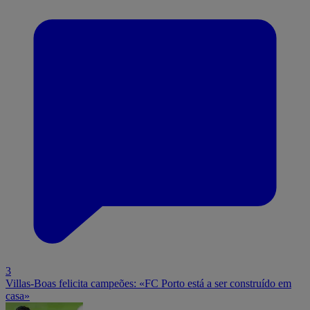
3
Villas-Boas felicita campeões: «FC Porto está a ser construído em
casa»