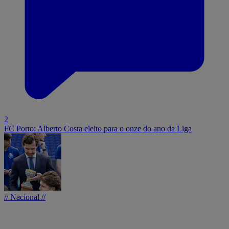
2
FC Porto: Alberto Costa eleito para o onze do ano da Liga
// Nacional //