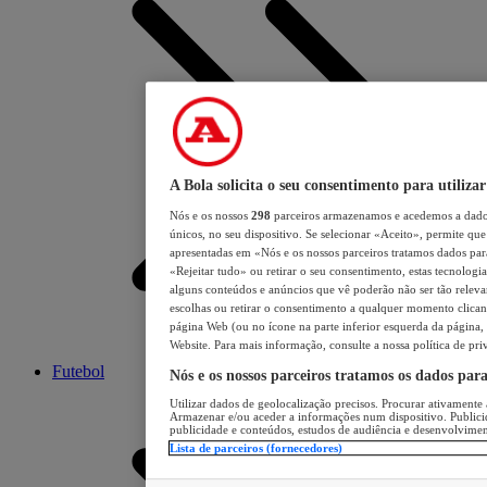
A Bola solicita o seu consentimento para utilizar
Nós e os nossos
298
parceiros armazenamos e acedemos a dados
únicos, no seu dispositivo. Se selecionar «Aceito», permite que 
apresentadas em «Nós e os nossos parceiros tratamos dados para 
«Rejeitar tudo» ou retirar o seu consentimento, estas tecnologia
alguns conteúdos e anúncios que vê poderão não ser tão relevant
escolhas ou retirar o consentimento a qualquer momento clicand
página Web (ou no ícone na parte inferior esquerda da página, s
Website. Para mais informação, consulte a nossa política de pri
Futebol
Nós e os nossos parceiros tratamos os dados par
Utilizar dados de geolocalização precisos. Procurar ativamente a
Armazenar e/ou aceder a informações num dispositivo. Publici
publicidade e conteúdos, estudos de audiência e desenvolvimen
Lista de parceiros (fornecedores)