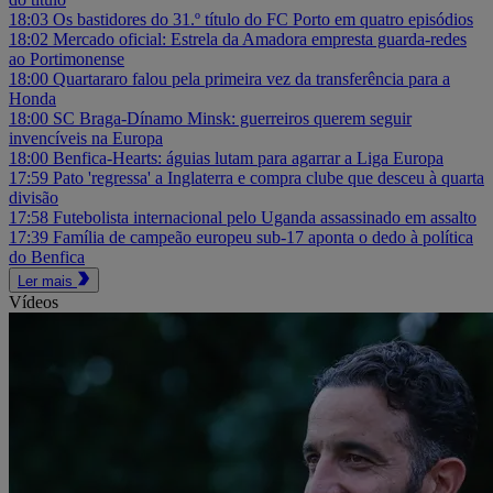
18:03
Os bastidores do 31.º título do FC Porto em quatro episódios
18:02
Mercado oficial: Estrela da Amadora empresta guarda-redes
ao Portimonense
18:00
Quartararo falou pela primeira vez da transferência para a
Honda
18:00
SC Braga-Dínamo Minsk: guerreiros querem seguir
invencíveis na Europa
18:00
Benfica-Hearts: águias lutam para agarrar a Liga Europa
17:59
Pato 'regressa' a Inglaterra e compra clube que desceu à quarta
divisão
17:58
Futebolista internacional pelo Uganda assassinado em assalto
17:39
Família de campeão europeu sub-17 aponta o dedo à política
do Benfica
Ler mais
Vídeos