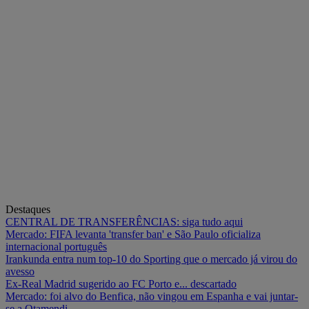
Destaques
CENTRAL DE TRANSFERÊNCIAS: siga tudo aqui
Mercado: FIFA levanta 'transfer ban' e São Paulo oficializa
internacional português
Irankunda entra num top-10 do Sporting que o mercado já virou do
avesso
Ex-Real Madrid sugerido ao FC Porto e... descartado
Mercado: foi alvo do Benfica, não vingou em Espanha e vai juntar-
se a Otamendi