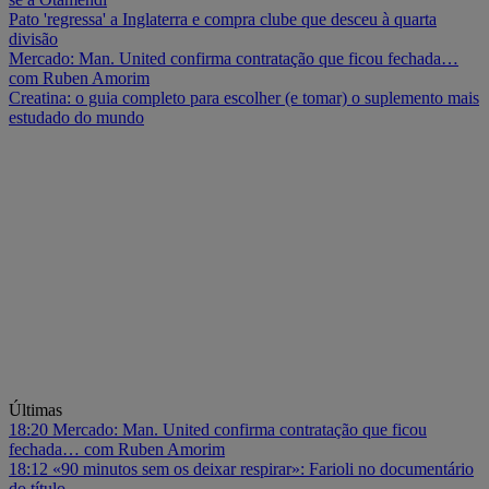
Pato 'regressa' a Inglaterra e compra clube que desceu à quarta
divisão
Mercado: Man. United confirma contratação que ficou fechada…
com Ruben Amorim
Creatina: o guia completo para escolher (e tomar) o suplemento mais
estudado do mundo
Últimas
18:20
Mercado: Man. United confirma contratação que ficou
fechada… com Ruben Amorim
18:12
«90 minutos sem os deixar respirar»: Farioli no documentário
do título