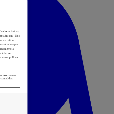
icadores únicos,
esentadas em «Nós
o» ou retirar o
s e anúncios que
sentimento a
e inferior
a nossa política
ção. Armazenar
 conteúdos,