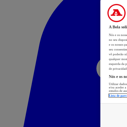
A Bola sol
Nós e os nos
no seu dispos
e os nossos pa
seu consentim
vê poderão não
qualquer mome
esquerda da p
de privacidad
Nós e os n
Utilizar dados
e/ou aceder a
estudos de au
Lista de parc