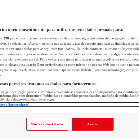
icita o seu consentimento para utilizar os seus dados pessoais para:
sos
298
parceiros armazenamos e acedemos a dados pessoais, como dados de navegação ou identif
itivo. Se selecionar «Aceito», permite que as tecnologias de rastreio suportem as finalidades apr
rceiros tratamos dados para as seguintes finalidades». Se, pelo contrário, selecionar «Rejeitar tud
ento, estas tecnologias serão desativadas. Se os rastreadores forem desativados, alguns conteúdo
 ser tão relevantes para si. Pode voltar a este menu para alterar as suas escolhas ou retirar o con
nto clicando na ligação Gerir preferências na parte inferior da página Web (ou no ícone na part
ágina, se aplicável). As suas escolhas serão aplicadas em Website. Para mais informação, consulte 
e.
ossos parceiros tratamos os dados para fornecermos:
 de geolocalização precisos. Procurar ativamente as características do dispositivo para identifica
 informações num dispositivo. Publicidade e conteúdos personalizados, medição de publicidade e
diência e desenvolvimento de serviços.
eiros (fornecedores)
Mostrar finalidades
Aceito