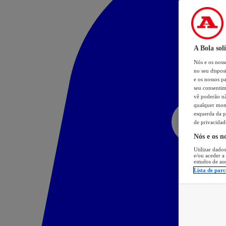
A Bola sol
Nós e os nos
no seu dispos
e os nossos pa
seu consentim
vê poderão não
qualquer mome
esquerda da p
de privacidad
Nós e os n
Utilizar dados
e/ou aceder a
estudos de au
Lista de parc