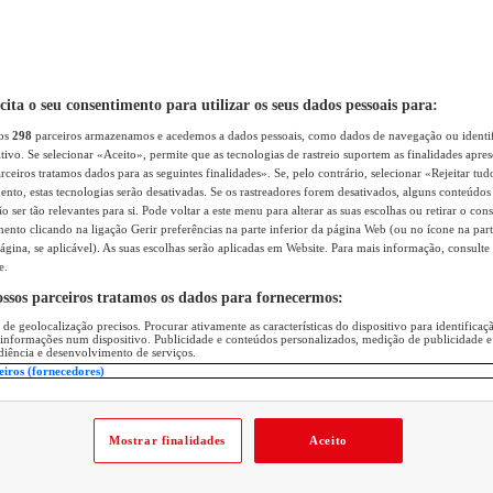
icita o seu consentimento para utilizar os seus dados pessoais para:
sos
298
parceiros armazenamos e acedemos a dados pessoais, como dados de navegação ou identif
itivo. Se selecionar «Aceito», permite que as tecnologias de rastreio suportem as finalidades apr
rceiros tratamos dados para as seguintes finalidades». Se, pelo contrário, selecionar «Rejeitar tud
ento, estas tecnologias serão desativadas. Se os rastreadores forem desativados, alguns conteúdo
 ser tão relevantes para si. Pode voltar a este menu para alterar as suas escolhas ou retirar o con
nto clicando na ligação Gerir preferências na parte inferior da página Web (ou no ícone na part
ágina, se aplicável). As suas escolhas serão aplicadas em Website. Para mais informação, consulte 
e.
ossos parceiros tratamos os dados para fornecermos:
 de geolocalização precisos. Procurar ativamente as características do dispositivo para identifica
 informações num dispositivo. Publicidade e conteúdos personalizados, medição de publicidade e
diência e desenvolvimento de serviços.
eiros (fornecedores)
Mostrar finalidades
Aceito