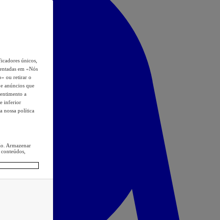
icadores únicos,
esentadas em «Nós
o» ou retirar o
s e anúncios que
sentimento a
e inferior
a nossa política
ção. Armazenar
 conteúdos,