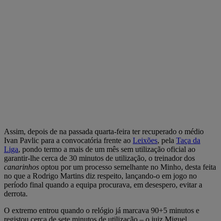
Assim, depois de na passada quarta-feira ter recuperado o médio
Ivan Pavlic para a convocatória frente ao
Leixões
, pela
Taça da
Liga
, pondo termo a mais de um mês sem utilização oficial ao
garantir-lhe cerca de 30 minutos de utilização, o treinador dos
canarinhos
optou por um processo semelhante no Minho, desta feita
no que a Rodrigo Martins diz respeito, lançando-o em jogo no
período final quando a equipa procurava, em desespero, evitar a
derrota.
O extremo entrou quando o relógio já marcava 90+5 minutos e
registou cerca de sete minutos de utilização – o juiz Miguel