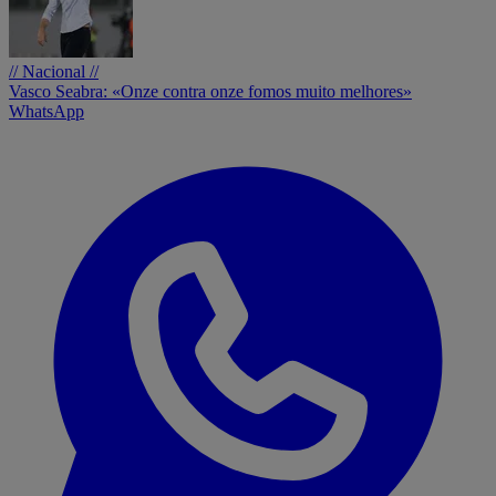
// Nacional //
Vasco Seabra: «Onze contra onze fomos muito melhores»
WhatsApp