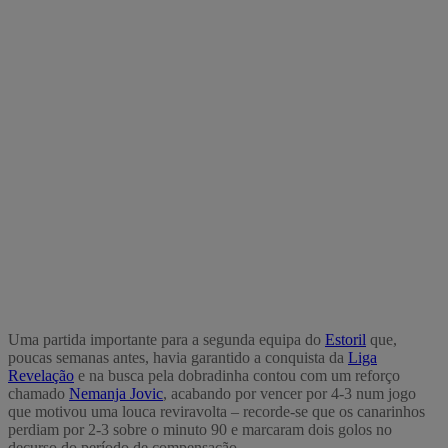
Uma partida importante para a segunda equipa do
Estoril
que,
poucas semanas antes, havia garantido a conquista da
Liga
Revelação
e na busca pela dobradinha contou com um reforço
chamado
Nemanja Jovic
, acabando por vencer por 4-3 num jogo
que motivou uma louca reviravolta – recorde-se que os canarinhos
perdiam por 2-3 sobre o minuto 90 e marcaram dois golos no
decurso do período de compensação.