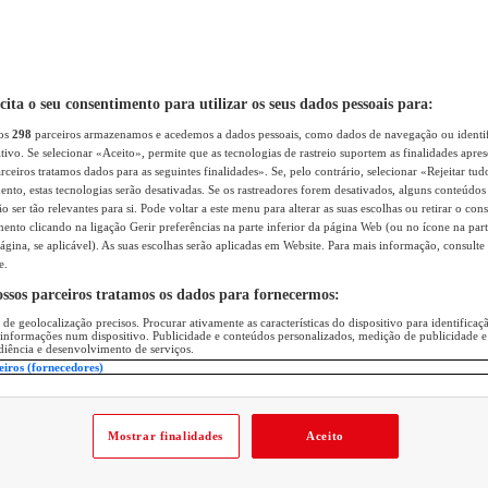
icita o seu consentimento para utilizar os seus dados pessoais para:
sos
298
parceiros armazenamos e acedemos a dados pessoais, como dados de navegação ou identif
itivo. Se selecionar «Aceito», permite que as tecnologias de rastreio suportem as finalidades apr
rceiros tratamos dados para as seguintes finalidades». Se, pelo contrário, selecionar «Rejeitar tud
ento, estas tecnologias serão desativadas. Se os rastreadores forem desativados, alguns conteúdo
 ser tão relevantes para si. Pode voltar a este menu para alterar as suas escolhas ou retirar o con
nto clicando na ligação Gerir preferências na parte inferior da página Web (ou no ícone na part
ágina, se aplicável). As suas escolhas serão aplicadas em Website. Para mais informação, consulte 
e.
ossos parceiros tratamos os dados para fornecermos:
 de geolocalização precisos. Procurar ativamente as características do dispositivo para identifica
 informações num dispositivo. Publicidade e conteúdos personalizados, medição de publicidade e
diência e desenvolvimento de serviços.
eiros (fornecedores)
Mostrar finalidades
Aceito