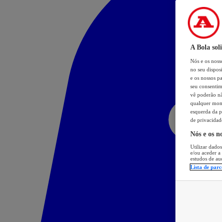
A Bola sol
Nós e os nos
no seu dispos
e os nossos pa
seu consentim
vê poderão não
qualquer mome
esquerda da p
de privacidad
Nós e os n
Utilizar dados
e/ou aceder a
estudos de au
Lista de parc