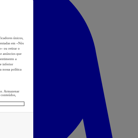
icadores únicos,
esentadas em «Nós
o» ou retirar o
s e anúncios que
sentimento a
e inferior
a nossa política
ção. Armazenar
 conteúdos,