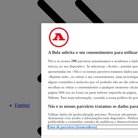
A Bola solicita o seu consentimento para utilizar
Nós e os nossos
298
parceiros armazenamos e acedemos a dados
únicos, no seu dispositivo. Se selecionar «Aceito», permite que 
apresentadas em «Nós e os nossos parceiros tratamos dados para 
«Rejeitar tudo» ou retirar o seu consentimento, estas tecnologia
alguns conteúdos e anúncios que vê poderão não ser tão relevant
escolhas ou retirar o consentimento a qualquer momento clicand
página Web (ou no ícone na parte inferior esquerda da página, s
Website. Para mais informação, consulte a nossa política de pri
Futebol
Nós e os nossos parceiros tratamos os dados par
Utilizar dados de geolocalização precisos. Procurar ativamente a
Armazenar e/ou aceder a informações num dispositivo. Publici
publicidade e conteúdos, estudos de audiência e desenvolvimen
Lista de parceiros (fornecedores)