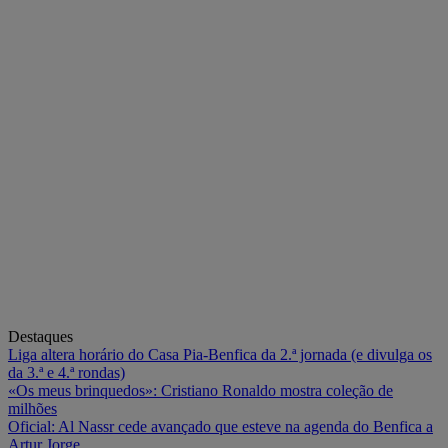
Destaques
Liga altera horário do Casa Pia-Benfica da 2.ª jornada (e divulga os
da 3.ª e 4.ª rondas)
«Os meus brinquedos»: Cristiano Ronaldo mostra coleção de
milhões
Oficial: Al Nassr cede avançado que esteve na agenda do Benfica a
Artur Jorge