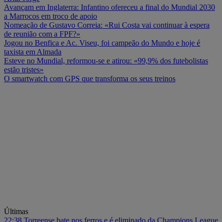
Avançam em Inglaterra: Infantino ofereceu a final do Mundial 2030
a Marrocos em troco de apoio
Nomeação de Gustavo Correia: «Rui Costa vai continuar à espera
de reunião com a FPF?»
Jogou no Benfica e Ac. Viseu, foi campeão do Mundo e hoje é
taxista em Almada
Esteve no Mundial, reformou-se e atirou: «99,9% dos futebolistas
estão tristes»
O smartwatch com GPS que transforma os seus treinos
Últimas
22:38
Torreense bate nos ferros e é eliminado da Champions League