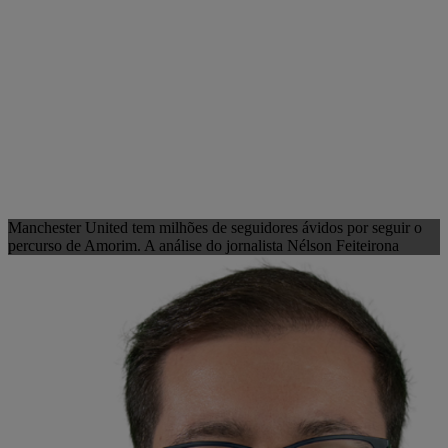
Manchester United tem milhões de seguidores ávidos por seguir o
percurso de Amorim. A análise do jornalista Nélson Feiteirona