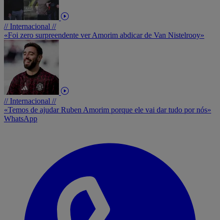
// Internacional //
«Foi zero surpreendente ver Amorim abdicar de Van Nistelrooy»
// Internacional //
«Temos de ajudar Ruben Amorim porque ele vai dar tudo por nós»
WhatsApp