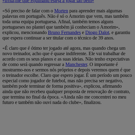
«Irrita-me que Hjulmand esteja a jogar tão bem»
«Só preciso de falar com o
Morten
para aprender mais algumas
palavras em português. Não é só o Amorim que vem, mas também
toda uma equipa portuguesa. Afinal, também temos alguns
portugueses no plantel que também já conheciam o Amorim»,
explicou, mencionando
Bruno Fernandes
e
Diogo Dalot
, e garantiu
que espera continuar a ser titular com o técnico de 39 anos.
«É claro que é ótimo ter jogado até agora, mas quando chega um
novo treinador, acho que é quase indiferente. Ele vai trabalhar de
acordo com os seus planos e as suas ideias. Não tenho expectativas
de como será quando regressar a
Manchester
. O importante é
mostrarmo-nos e sermos nós próprios e depois veremos quem é que
o treinador escolhe. Claro que espero jogar. É um período um pouco
especial como jogador de futebol, mas não precisa ser negativo,
também pode terminar de forma positiva», explicou, afirmando
ainda que não recebeu qualquer proposta de renovação de contrato,
que termina no final da época. «Ainda não me concentrei no meu
futuro e também não ouvi nada do clube», finalizou.