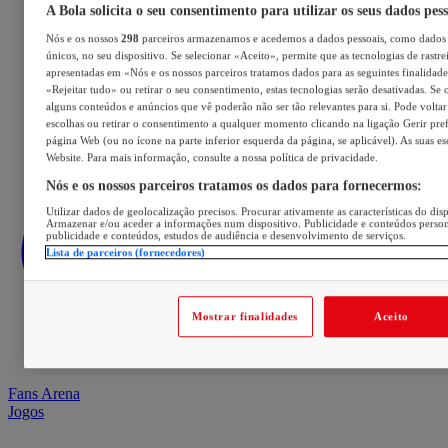
A Bola solicita o seu consentimento para utilizar os seus dados pes
Nós e os nossos
298
parceiros armazenamos e acedemos a dados pessoais, como dados 
únicos, no seu dispositivo. Se selecionar «Aceito», permite que as tecnologias de rastre
apresentadas em «Nós e os nossos parceiros tratamos dados para as seguintes finalidades
«Rejeitar tudo» ou retirar o seu consentimento, estas tecnologias serão desativadas. Se 
alguns conteúdos e anúncios que vê poderão não ser tão relevantes para si. Pode voltar 
escolhas ou retirar o consentimento a qualquer momento clicando na ligação Gerir prefe
página Web (ou no ícone na parte inferior esquerda da página, se aplicável). As suas e
Website. Para mais informação, consulte a nossa política de privacidade.
Nós e os nossos parceiros tratamos os dados para fornecermos:
Utilizar dados de geolocalização precisos. Procurar ativamente as características do disp
Armazenar e/ou aceder a informações num dispositivo. Publicidade e conteúdos perso
publicidade e conteúdos, estudos de audiência e desenvolvimento de serviços.
Lista de parceiros (fornecedores)
Mostrar finalidades
Aceito
Fans Arena
Jogos