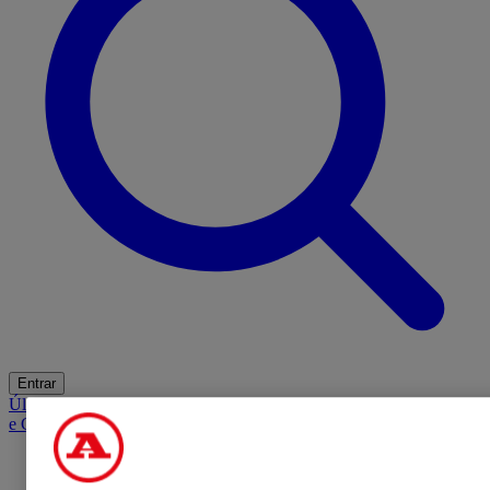
Entrar
Últimas
Mercado
Opinião
iGaming Hub
A BOLA SUGERE
Barba
e Cabelo