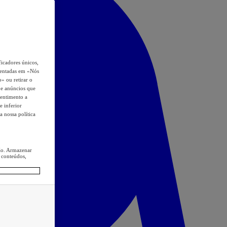
icadores únicos,
esentadas em «Nós
o» ou retirar o
s e anúncios que
sentimento a
e inferior
a nossa política
ção. Armazenar
 conteúdos,