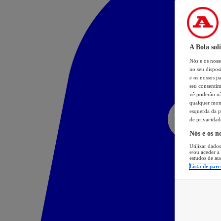
A Bola sol
Nós e os nos
no seu dispos
e os nossos pa
seu consentim
vê poderão não
qualquer mome
esquerda da p
de privacidad
Nós e os n
Utilizar dados
e/ou aceder a
estudos de au
Lista de parc