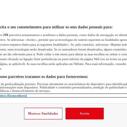
icita o seu consentimento para utilizar os seus dados pessoais para:
sos
298
parceiros armazenamos e acedemos a dados pessoais, como dados de navegação ou identif
itivo. Se selecionar «Aceito», permite que as tecnologias de rastreio suportem as finalidades apr
rceiros tratamos dados para as seguintes finalidades». Se, pelo contrário, selecionar «Rejeitar tud
ento, estas tecnologias serão desativadas. Se os rastreadores forem desativados, alguns conteúdo
 ser tão relevantes para si. Pode voltar a este menu para alterar as suas escolhas ou retirar o con
nto clicando na ligação Gerir preferências na parte inferior da página Web (ou no ícone na part
ágina, se aplicável). As suas escolhas serão aplicadas em Website. Para mais informação, consulte 
e.
ossos parceiros tratamos os dados para fornecermos:
 de geolocalização precisos. Procurar ativamente as características do dispositivo para identifica
 informações num dispositivo. Publicidade e conteúdos personalizados, medição de publicidade e
diência e desenvolvimento de serviços.
eiros (fornecedores)
Mostrar finalidades
Aceito