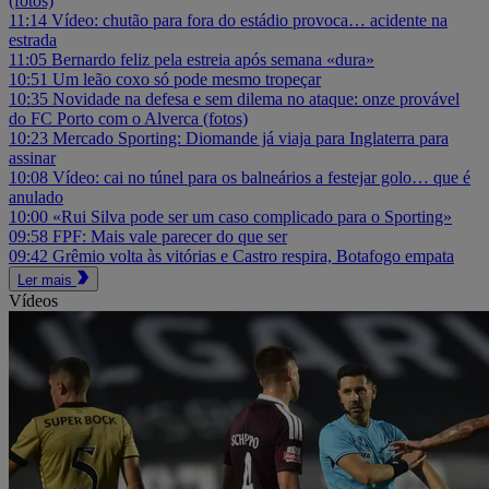
(fotos)
11:14
Vídeo: chutão para fora do estádio provoca… acidente na
estrada
11:05
Bernardo feliz pela estreia após semana «dura»
10:51
Um leão coxo só pode mesmo tropeçar
10:35
Novidade na defesa e sem dilema no ataque: onze provável
do FC Porto com o Alverca (fotos)
10:23
Mercado Sporting: Diomande já viaja para Inglaterra para
assinar
10:08
Vídeo: cai no túnel para os balneários a festejar golo… que é
anulado
10:00
«Rui Silva pode ser um caso complicado para o Sporting»
09:58
FPF: Mais vale parecer do que ser
09:42
Grêmio volta às vitórias e Castro respira, Botafogo empata
Ler mais
Vídeos