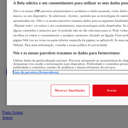
A Bola solicita o seu consentimento para utilizar os seus dados pes
Nós e os nossos
298
parceiros armazenamos e acedemos a dados pessoais, como dados 
únicos, no seu dispositivo. Se selecionar «Aceito», permite que as tecnologias de rastre
apresentadas em «Nós e os nossos parceiros tratamos dados para as seguintes finalidades
«Rejeitar tudo» ou retirar o seu consentimento, estas tecnologias serão desativadas. Se 
alguns conteúdos e anúncios que vê poderão não ser tão relevantes para si. Pode voltar 
escolhas ou retirar o consentimento a qualquer momento clicando na ligação Gerir prefe
página Web (ou no ícone na parte inferior esquerda da página, se aplicável). As suas e
Website. Para mais informação, consulte a nossa política de privacidade.
Nós e os nossos parceiros tratamos os dados para fornecermos:
Utilizar dados de geolocalização precisos. Procurar ativamente as características do disp
Armazenar e/ou aceder a informações num dispositivo. Publicidade e conteúdos perso
publicidade e conteúdos, estudos de audiência e desenvolvimento de serviços.
Lista de parceiros (fornecedores)
Mostrar finalidades
Aceito
Fans Arena
Jogos