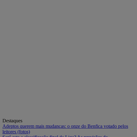
Destaques
Adeptos querem mais mudanças: o onze do Benfica votado pelos
leitores (fotos)