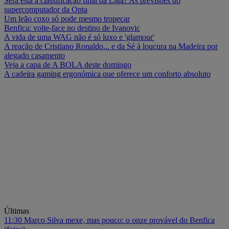
Será esta a classificação final da Liga? As previsões do
supercomputador da Opta
Um leão coxo só pode mesmo tropeçar
Benfica: volte-face no destino de Ivanovic
A vida de uma WAG não é só luxo e 'glamour'
A reação de Cristiano Ronaldo... e da Sé à loucura na Madeira por
alegado casamento
Veja a capa de A BOLA deste domingo
A cadeira gaming ergonómica que oferece um conforto absoluto
Últimas
11:30
Marco Silva mexe, mas pouco: o onze provável do Benfica