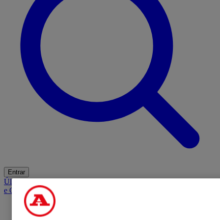
Entrar
Últimas
Mercado
Opinião
iGaming Hub
A BOLA SUGERE
Barba
e Cabelo