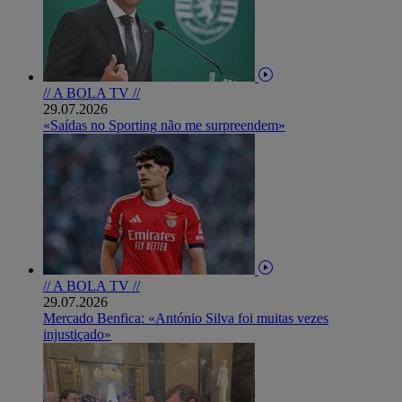
// A BOLA TV //
29.07.2026
«Saídas no Sporting não me surpreendem»
// A BOLA TV //
29.07.2026
Mercado Benfica: «António Silva foi muitas vezes
injustiçado»