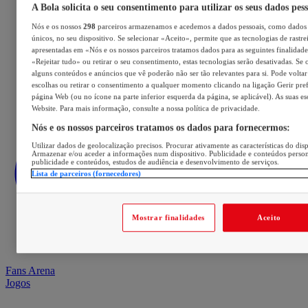
A Bola solicita o seu consentimento para utilizar os seus dados pes
Nós e os nossos
298
parceiros armazenamos e acedemos a dados pessoais, como dados 
únicos, no seu dispositivo. Se selecionar «Aceito», permite que as tecnologias de rastre
apresentadas em «Nós e os nossos parceiros tratamos dados para as seguintes finalidades
«Rejeitar tudo» ou retirar o seu consentimento, estas tecnologias serão desativadas. Se 
alguns conteúdos e anúncios que vê poderão não ser tão relevantes para si. Pode voltar 
escolhas ou retirar o consentimento a qualquer momento clicando na ligação Gerir prefe
página Web (ou no ícone na parte inferior esquerda da página, se aplicável). As suas e
Website. Para mais informação, consulte a nossa política de privacidade.
Nós e os nossos parceiros tratamos os dados para fornecermos:
Utilizar dados de geolocalização precisos. Procurar ativamente as características do disp
Armazenar e/ou aceder a informações num dispositivo. Publicidade e conteúdos perso
publicidade e conteúdos, estudos de audiência e desenvolvimento de serviços.
Lista de parceiros (fornecedores)
Mostrar finalidades
Aceito
Fans Arena
Jogos