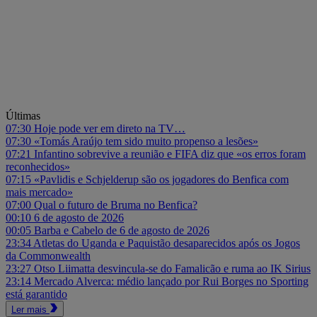
Últimas
07:30
Hoje pode ver em direto na TV…
07:30
«Tomás Araújo tem sido muito propenso a lesões»
07:21
Infantino sobrevive a reunião e FIFA diz que «os erros foram
reconhecidos»
07:15
«Pavlidis e Schjelderup são os jogadores do Benfica com
mais mercado»
07:00
Qual o futuro de Bruma no Benfica?
00:10
6 de agosto de 2026
00:05
Barba e Cabelo de 6 de agosto de 2026
23:34
Atletas do Uganda e Paquistão desaparecidos após os Jogos
da Commonwealth
23:27
Otso Liimatta desvincula-se do Famalicão e ruma ao IK Sirius
23:14
Mercado Alverca: médio lançado por Rui Borges no Sporting
está garantido
Ler mais