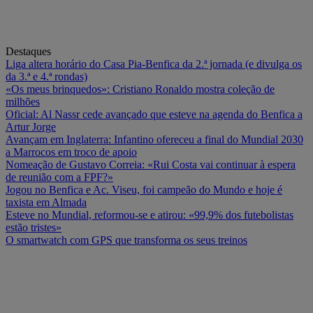
Destaques
Liga altera horário do Casa Pia-Benfica da 2.ª jornada (e divulga os
da 3.ª e 4.ª rondas)
«Os meus brinquedos»: Cristiano Ronaldo mostra coleção de
milhões
Oficial: Al Nassr cede avançado que esteve na agenda do Benfica a
Artur Jorge
Avançam em Inglaterra: Infantino ofereceu a final do Mundial 2030
a Marrocos em troco de apoio
Nomeação de Gustavo Correia: «Rui Costa vai continuar à espera
de reunião com a FPF?»
Jogou no Benfica e Ac. Viseu, foi campeão do Mundo e hoje é
taxista em Almada
Esteve no Mundial, reformou-se e atirou: «99,9% dos futebolistas
estão tristes»
O smartwatch com GPS que transforma os seus treinos