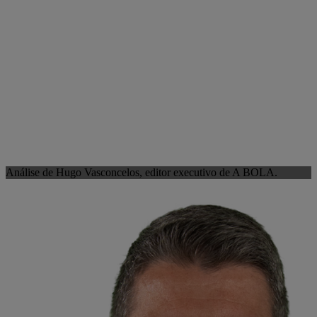
Análise de Hugo Vasconcelos, editor executivo de A BOLA.