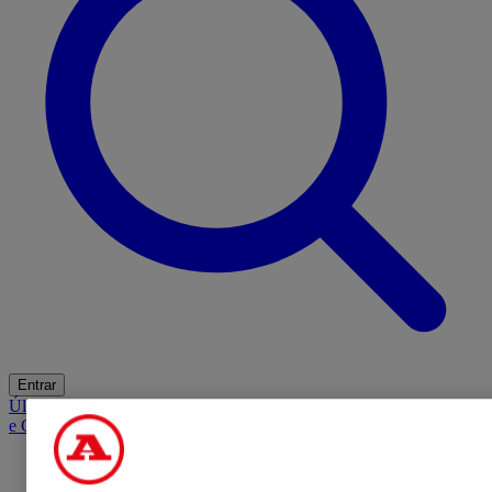
Entrar
Últimas
Mercado
Opinião
iGaming Hub
A BOLA SUGERE
Barba
e Cabelo