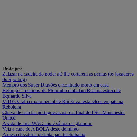
Destaques
Zalazar na cadeira do poder até lhe cortarem as pernas (os jogadores
do Sporting)
Membro dos Super Dragões encontrado morto em casa
Reforço e 'meninos' de Mourinho embalam Real na estreia de
Bernardo Silva
VÍDEO: falha monumental de Rui Silva restabelece empate na
Reboleira
Chuva de estrelas portuguesas na reta final do PSG-Manchester
United
A vida de uma WAG não é só luxo e 'glamour'
Veja a capa de A BOLA deste domingo
A mesa elevatória perfeita para teletrabalho