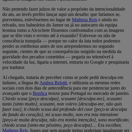
Não pretendo fazer juízos de valor a propósito da intencionalidade
do ato, ao invés prefiro lançar aqui um desafio: que faríamos se,
porventura, estivéssemos no lugar de
Matheus Reis
e ainda no
relvado, nos balneários do Jamor ou já no autocarro da equipa
leonina rumo a Alcochete fôssemos confrontados com as imagens
que se têm visto e revisto até à exaustão? Estivesse ou não de
consciência tranquila — porque no calor da luta todos podemos
perder as estribeiras antes de nos arrependermos no segundo
seguinte, cientes de que as consequências surgirão na medida da
gravidade dos pecados cometidos — pegaria no telemóvel à
velocidade da luz, ligaria a internet, entraria no Google e pesquisaria
por tradutor.
Aí chegado, trataria de perceber como se pode pedir desculpa em
italiano, a língua de
Andrea Belotti
, e utilizaria as mesmas redes
sociais com dois dias de antecedência para me penitenciar junto do
avançado que o
Benfica
trouxe para Portugal no mercado de janeiro.
Chiedo scusa [peço desculpa], scusami [desculpa-me], scusami
tanto [sinto muito], scusami, non volevo [desculpa-me, não quis
fazer isso], ti chiedo scusa dal profondo del cuor [peço-te desculpa
do fundo do coração], mi scuso molto, non era mia intenzione
[peço-te muita desculpa, não era minha intenção], sono mortificato,
chiedo scusa [sinto-me péssimo, peço desculpa]
… Era escolher,
Matheus Reis
, frases que sem grande treino poderiam igualmente ser