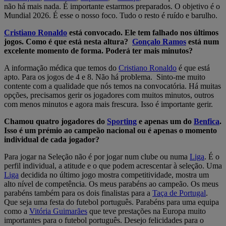
não há mais nada. É importante estarmos preparados. O objetivo é o
Mundial 2026. É esse o nosso foco. Tudo o resto é ruído e barulho.
Cristiano Ronaldo
está convocado. Ele tem falhado nos últimos
jogos. Como é que está nesta altura?
Gonçalo Ramos
está num
excelente momento de forma. Poderá ter mais minutos?
A informação médica que temos do
Cristiano Ronaldo
é que está
apto. Para os jogos de 4 e 8. Não há problema. Sinto-me muito
contente com a qualidade que nós temos na convocatória. Há muitas
opções, precisamos gerir os jogadores com muitos minutos, outros
com menos minutos e agora mais frescura. Isso é importante gerir.
Chamou quatro jogadores do
Sporting
e apenas um do
Benfica
.
Isso é um prémio ao campeão nacional ou é apenas o momento
individual de cada jogador?
Para jogar na Seleção não é por jogar num clube ou numa
Liga
. É o
perfil individual, a atitude e o que podem acrescentar à seleção. Uma
Liga
decidida no último jogo mostra competitividade, mostra um
alto nível de competência. Os meus parabéns ao campeão. Os meus
parabéns também para os dois finalistas para a
Taça de Portugal
.
Que seja uma festa do futebol português. Parabéns para uma equipa
como a
Vitória Guimarães
que teve prestações na Europa muito
importantes para o futebol português. Desejo felicidades para o