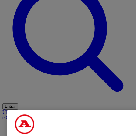
Entrar
Últimas
Mercado
Opinião
iGaming Hub
A BOLA SUGERE
Barba
e Cabelo