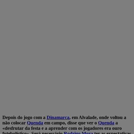
Depois do jogo com a
Dinamarca
, em Alvalade, onde voltou a
não colocar
Quenda
em campo, disse que ver o
Quenda
a
«desfrutar da festa e a aprender com os jogadores era ouro
futebolístico». Será necessário
Rodrigo Mora
ter as expectativas