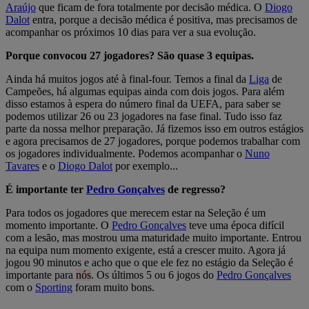
Araújo
que ficam de fora totalmente por decisão médica. O
Diogo
Dalot
entra, porque a decisão médica é positiva, mas precisamos de
acompanhar os próximos 10 dias para ver a sua evolução.
Porque convocou 27 jogadores? São quase 3 equipas.
Ainda há muitos jogos até à final-four. Temos a final da
Liga
de
Campeões, há algumas equipas ainda com dois jogos. Para além
disso estamos à espera do número final da UEFA, para saber se
podemos utilizar 26 ou 23 jogadores na fase final. Tudo isso faz
parte da nossa melhor preparação. Já fizemos isso em outros estágios
e agora precisamos de 27 jogadores, porque podemos trabalhar com
os jogadores individualmente. Podemos acompanhar o
Nuno
Tavares
e o
Diogo Dalot
por exemplo...
É importante ter
Pedro Gonçalves
de regresso?
Para todos os jogadores que merecem estar na Seleção é um
momento importante. O
Pedro Gonçalves
teve uma época difícil
com a lesão, mas mostrou uma maturidade muito importante. Entrou
na equipa num momento exigente, está a crescer muito. Agora já
jogou 90 minutos e acho que o que ele fez no estágio da Seleção é
importante para
nós
. Os últimos 5 ou 6 jogos do
Pedro Gonçalves
com o
Sporting
foram muito bons.