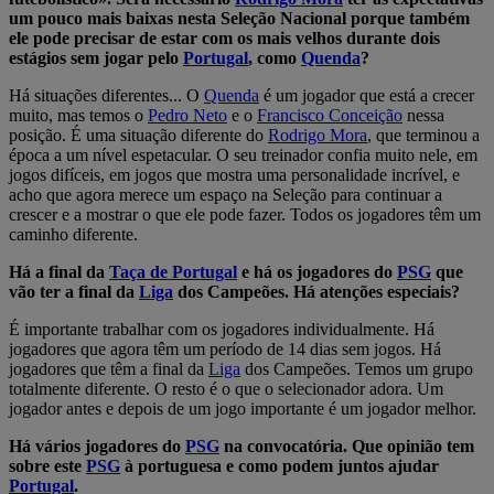
um pouco mais baixas nesta Seleção Nacional porque também
ele pode precisar de estar com os mais velhos durante dois
estágios sem jogar pelo
Portugal
, como
Quenda
?
Há situações diferentes... O
Quenda
é um jogador que está a crecer
muito, mas temos o
Pedro Neto
e o
Francisco Conceição
nessa
posição. É uma situação diferente do
Rodrigo Mora
, que terminou a
época a um nível espetacular. O seu treinador confia muito nele, em
jogos difíceis, em jogos que mostra uma personalidade incrível, e
acho que agora merece um espaço na Seleção para continuar a
crescer e a mostrar o que ele pode fazer. Todos os jogadores têm um
caminho diferente.
Há a final da
Taça de Portugal
e há os jogadores do
PSG
que
vão ter a final da
Liga
dos Campeões. Há atenções especiais?
É importante trabalhar com os jogadores individualmente. Há
jogadores que agora têm um período de 14 dias sem jogos. Há
jogadores que têm a final da
Liga
dos Campeões. Temos um grupo
totalmente diferente. O resto é o que o selecionador adora. Um
jogador antes e depois de um jogo importante é um jogador melhor.
Há vários jogadores do
PSG
na convocatória. Que opinião tem
sobre este
PSG
à portuguesa e como podem juntos ajudar
Portugal
.