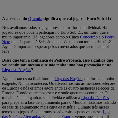
A ausência do
Quenda
significa que vai jogar o Euro Sub-21?
Nós avaliamos todos os jogadores de uma forma individual. Há
jogadores que podem participar no Euro Sub-21, um Euro que é
muito importante. Há jogadores como o Chico
Conceição
e o
Pedro
Neto
que chegaram à Seleção depois de um bom torneio de sub-21.
Agora é importante esperar pelos convocados que saem na quinta-
feira.
Disse que tem a confiança de Pedro Proença. Isso significa que
vai continuar, mesmo que não tenha uma boa prestação nesta
Liga das Nações
?
Agora estamos na final-four da
Liga das Nações
, um formato muito
exigente. Nunca aconteceu. Os adversários são as melhores seleções
da Europa e nós estamos agora entre as quatro melhores seleções da
Europa. É onde queremos estar e é onde queremos continuar. O
trabalho é tentar ganhar, sem dúvida e utilizar a
Liga das Nações
para preparar a fase de apuramento para o Mundial. Estamos falando
da fase de apuramento mais curta da história. Durante três meses
temos seis jogos. Se olharmos os adversários possiveis nesta
Liga
das Nações
,
Alemanha
,
Espanha
, a
França
, vemos que a cima disto