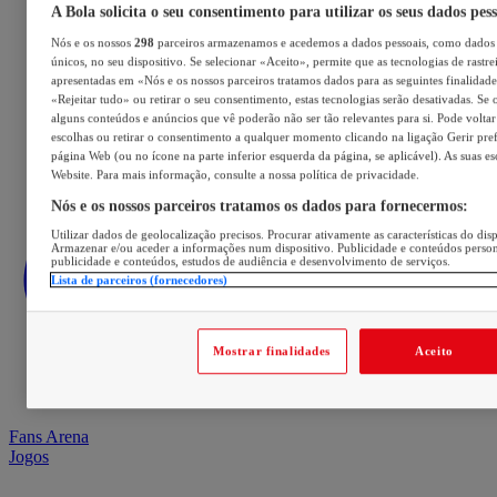
A Bola solicita o seu consentimento para utilizar os seus dados pes
Nós e os nossos
298
parceiros armazenamos e acedemos a dados pessoais, como dados 
únicos, no seu dispositivo. Se selecionar «Aceito», permite que as tecnologias de rastre
apresentadas em «Nós e os nossos parceiros tratamos dados para as seguintes finalidades
«Rejeitar tudo» ou retirar o seu consentimento, estas tecnologias serão desativadas. Se 
alguns conteúdos e anúncios que vê poderão não ser tão relevantes para si. Pode voltar 
escolhas ou retirar o consentimento a qualquer momento clicando na ligação Gerir prefe
página Web (ou no ícone na parte inferior esquerda da página, se aplicável). As suas e
Website. Para mais informação, consulte a nossa política de privacidade.
Nós e os nossos parceiros tratamos os dados para fornecermos:
Utilizar dados de geolocalização precisos. Procurar ativamente as características do disp
Armazenar e/ou aceder a informações num dispositivo. Publicidade e conteúdos perso
publicidade e conteúdos, estudos de audiência e desenvolvimento de serviços.
Lista de parceiros (fornecedores)
Mostrar finalidades
Aceito
Fans Arena
Jogos