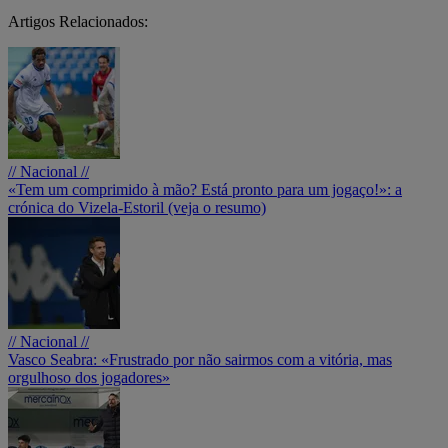
Artigos Relacionados:
// Nacional //
«Tem um comprimido à mão? Está pronto para um jogaço!»: a
crónica do Vizela-Estoril (veja o resumo)
// Nacional //
Vasco Seabra: «Frustrado por não sairmos com a vitória, mas
orgulhoso dos jogadores»