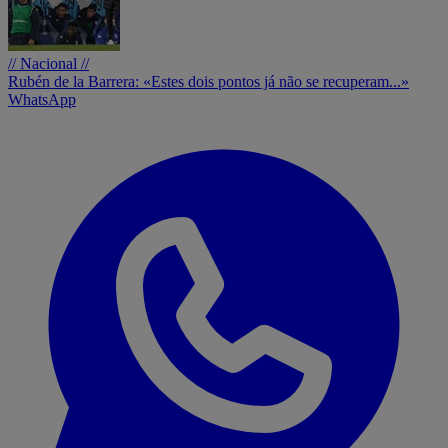
// Nacional //
Rubén de la Barrera: «Estes dois pontos já não se recuperam...»
WhatsApp