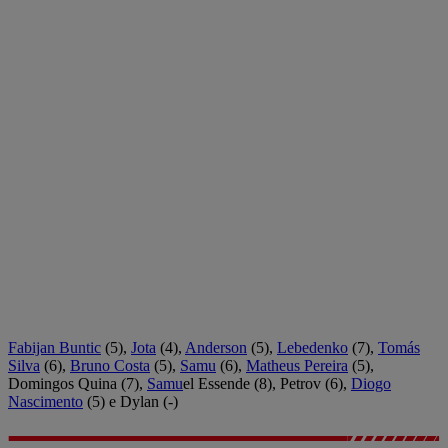
Fabijan Buntic
(5),
Jota
(4),
Anderson
(5),
Lebedenko
(7),
Tomás
Silva
(6),
Bruno Costa
(5),
Samu
(6),
Matheus Pereira
(5),
Domingos Quina (7),
Samu
el Essende (8), Petrov (6),
Diogo
Nascimento
(5) e Dylan (-)