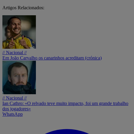
Artigos Relacionados:
// Nacional //
Em João Carvalho os canarinhos acreditam (crónica)
// Nacional //
Ian Cathro: «O relvado teve muito impacto, foi um grande trabalho
dos jogadores»
WhatsApp