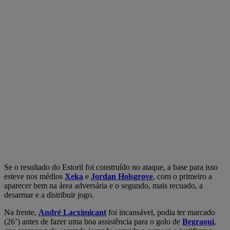
Se o resultado do Estoril foi construído no ataque, a base para isso
esteve nos médios
Xeka
e
Jordan Holsgrove
, com o primeiro a
aparecer bem na área adversária e o segundo, mais recuado, a
desarmar e a distribuir jogo.
Na frente,
André Lacximicant
foi incansável, podia ter marcado
(26’) antes de fazer uma boa assistência para o golo de
Begraoui
,