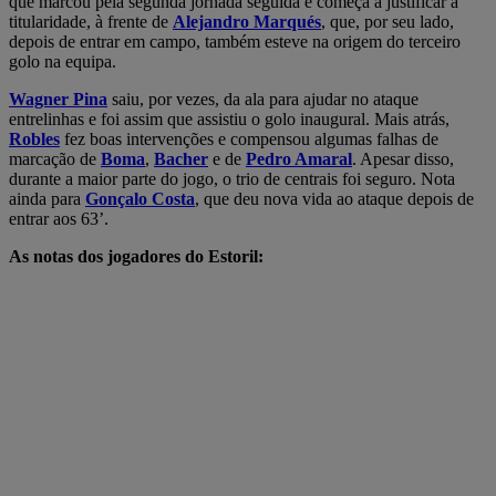
que marcou pela segunda jornada seguida e começa a justificar a
titularidade, à frente de
Alejandro Marqués
, que, por seu lado,
depois de entrar em campo, também esteve na origem do terceiro
golo na equipa.
Wagner Pina
saiu, por vezes, da ala para ajudar no ataque
entrelinhas e foi assim que assistiu o golo inaugural. Mais atrás,
Robles
fez boas intervenções e compensou algumas falhas de
marcação de
Boma
,
Bacher
e de
Pedro Amaral
. Apesar disso,
durante a maior parte do jogo, o trio de centrais foi seguro. Nota
ainda para
Gonçalo Costa
, que deu nova vida ao ataque depois de
entrar aos 63’.
As notas dos jogadores do Estoril: