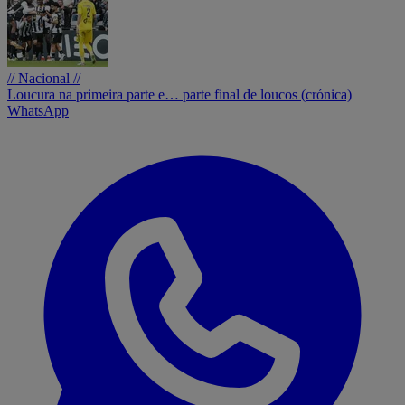
// Nacional //
Loucura na primeira parte e… parte final de loucos (crónica)
WhatsApp