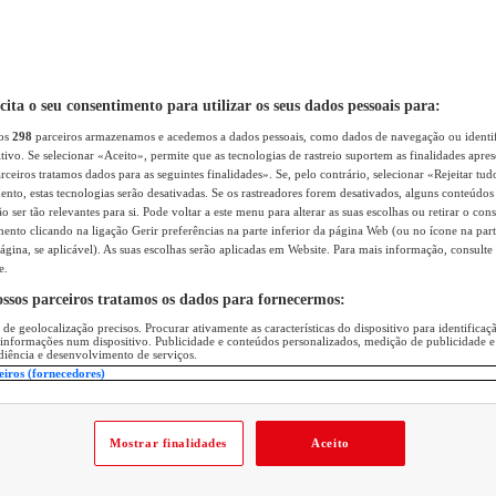
icita o seu consentimento para utilizar os seus dados pessoais para:
sos
298
parceiros armazenamos e acedemos a dados pessoais, como dados de navegação ou identif
itivo. Se selecionar «Aceito», permite que as tecnologias de rastreio suportem as finalidades apr
rceiros tratamos dados para as seguintes finalidades». Se, pelo contrário, selecionar «Rejeitar tud
ento, estas tecnologias serão desativadas. Se os rastreadores forem desativados, alguns conteúdo
 ser tão relevantes para si. Pode voltar a este menu para alterar as suas escolhas ou retirar o con
nto clicando na ligação Gerir preferências na parte inferior da página Web (ou no ícone na part
ágina, se aplicável). As suas escolhas serão aplicadas em Website. Para mais informação, consulte 
e.
ossos parceiros tratamos os dados para fornecermos:
 de geolocalização precisos. Procurar ativamente as características do dispositivo para identifica
 informações num dispositivo. Publicidade e conteúdos personalizados, medição de publicidade e
diência e desenvolvimento de serviços.
eiros (fornecedores)
Mostrar finalidades
Aceito