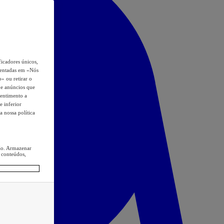
icadores únicos,
esentadas em «Nós
o» ou retirar o
s e anúncios que
sentimento a
e inferior
a nossa política
ção. Armazenar
 conteúdos,