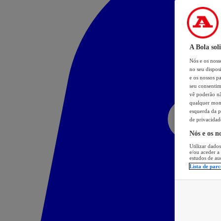
A Bola sol
Nós e os nos
no seu dispos
e os nossos pa
seu consentim
vê poderão não
qualquer mome
esquerda da p
de privacidad
Nós e os n
Utilizar dados
e/ou aceder a
estudos de au
Lista de parc