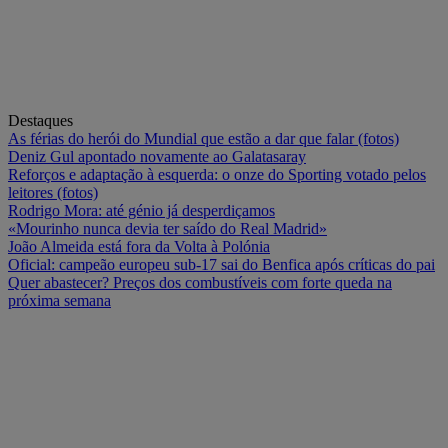
Destaques
As férias do herói do Mundial que estão a dar que falar (fotos)
Deniz Gul apontado novamente ao Galatasaray
Reforços e adaptação à esquerda: o onze do Sporting votado pelos
leitores (fotos)
Rodrigo Mora: até génio já desperdiçamos
«Mourinho nunca devia ter saído do Real Madrid»
João Almeida está fora da Volta à Polónia
Oficial: campeão europeu sub-17 sai do Benfica após críticas do pai
Quer abastecer? Preços dos combustíveis com forte queda na
próxima semana