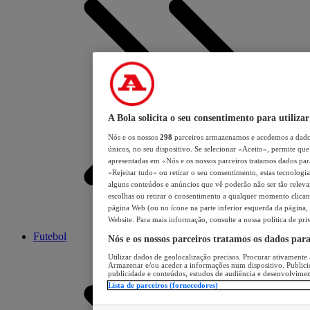
A Bola solicita o seu consentimento para utilizar
Nós e os nossos
298
parceiros armazenamos e acedemos a dados
únicos, no seu dispositivo. Se selecionar «Aceito», permite que 
apresentadas em «Nós e os nossos parceiros tratamos dados para 
«Rejeitar tudo» ou retirar o seu consentimento, estas tecnologia
alguns conteúdos e anúncios que vê poderão não ser tão relevant
escolhas ou retirar o consentimento a qualquer momento clicand
página Web (ou no ícone na parte inferior esquerda da página, s
Website. Para mais informação, consulte a nossa política de pri
Futebol
Nós e os nossos parceiros tratamos os dados par
Utilizar dados de geolocalização precisos. Procurar ativamente a
Armazenar e/ou aceder a informações num dispositivo. Publici
publicidade e conteúdos, estudos de audiência e desenvolvimen
Lista de parceiros (fornecedores)