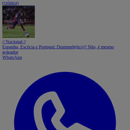
(crónica)
// Nacional //
Espanha, Escócia e Portugal: Drammeh(tico)? Não, é mesmo
goleador
WhatsApp