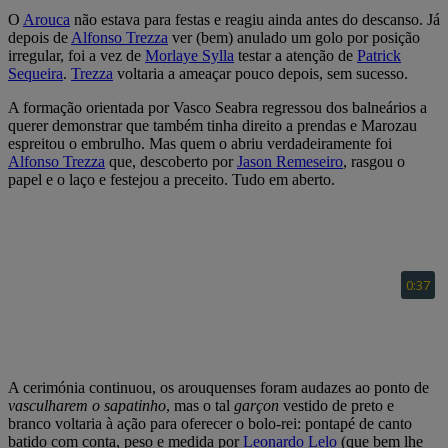
O
Arouca
não estava para festas e reagiu ainda antes do descanso. Já
depois de
Alfonso
Trezza
ver (bem) anulado um golo por posição
irregular, foi a vez de
Morlaye Sylla
testar a atenção de
Patrick
Sequeira
.
Trezza
voltaria a ameaçar pouco depois, sem sucesso.
A formação orientada por Vasco Seabra regressou dos balneários a
querer demonstrar que também tinha direito a prendas e Marozau
espreitou o embrulho. Mas quem o abriu verdadeiramente foi
Alfonso Trezza
que, descoberto por
Jason Remeseiro
, rasgou o
papel e o laço e festejou a preceito. Tudo em aberto.
A cerimónia continuou, os arouquenses foram audazes ao ponto de
vasculharem o sapatinho
, mas o tal
garçon
vestido de preto e
branco voltaria à ação para oferecer o bolo-rei: pontapé de canto
batido com conta, peso e medida por
Leonardo Lelo
(que bem lhe